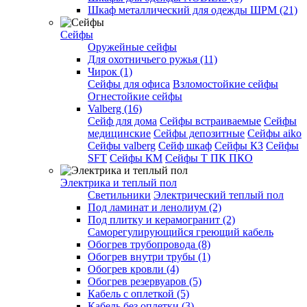
Шкаф металлический для одежды ШРМ (21)
Сейфы
Оружейные сейфы
Для охотничьего ружья (11)
Чирок (1)
Сейфы для офиса
Взломостойкие сейфы
Огнестойкие сейфы
Valberg (16)
Cейф для дома
Сейфы встраиваемые
Сейфы
медицинские
Сейфы депозитные
Сейфы aiko
Сейфы valberg
Сейф шкаф
Сейфы КЗ
Сейфы
SFT
Сейфы КМ
Сейфы Т ПК ПКО
Электрика и теплый пол
Светильники
Электрический теплый пол
Под ламинат и ленолиум (2)
Под плитку и керамогранит (2)
Саморегулирующийся греющий кабель
Обогрев трубопровода (8)
Обогрев внутри трубы (1)
Обогрев кровли (4)
Обогрев резервуаров (5)
Кабель с оплеткой (5)
Кабель без оплетки (3)