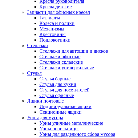
Кресла руководителя
Кресла детские
Запчасти для офисных кресел
Газлифты
Колёса и ролики
Механизмы
Крестовины
Подлокотники
Стеллажи
Стеллажи для автошин и дисков
Стеллажи офисные
Стеллажи складские
Стеллажи универсальные
Стулья
Стулья барные
Стулья для кухни
Стулья для посетителей
Стулья офисные
Ящики почтовые
Индивидуальные ящики
Секционные ящики
Урны для мусора
Урны уличные металлические
Урны пепельницы
Урны для раздельного сбора мусора