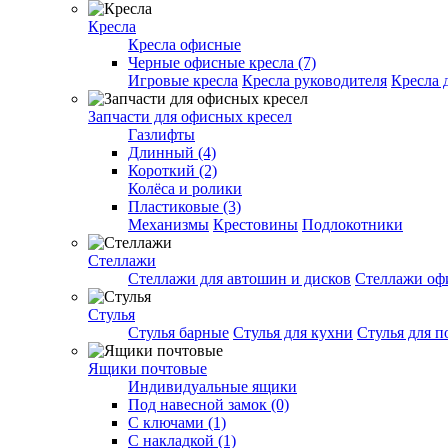
Кресла
Кресла офисные
Черные офисные кресла (7)
Игровые кресла
Кресла руководителя
Кресла 
Запчасти для офисных кресел
Газлифты
Длинный (4)
Короткий (2)
Колёса и ролики
Пластиковые (3)
Механизмы
Крестовины
Подлокотники
Стеллажи
Стеллажи для автошин и дисков
Стеллажи оф
Стулья
Стулья барные
Стулья для кухни
Стулья для п
Ящики почтовые
Индивидуальные ящики
Под навесной замок (0)
С ключами (1)
С накладкой (1)