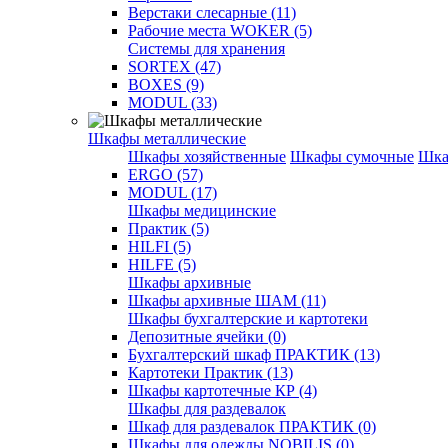
Верстаки слесарные (11)
Рабочие места WOKER (5)
Системы для хранения
SORTEX (47)
BOXES (9)
MODUL (33)
Шкафы металлические
Шкафы хозяйственные
Шкафы сумочные
Шка
ERGO (57)
MODUL (17)
Шкафы медицинские
Практик (5)
HILFI (5)
HILFE (5)
Шкафы архивные
Шкафы архивные ШАМ (11)
Шкафы бухгалтерские и картотеки
Депозитные ячейки (0)
Бухгалтерский шкаф ПРАКТИК (13)
Картотеки Практик (13)
Шкафы картотечные КР (4)
Шкафы для раздевалок
Шкаф для раздевалок ПРАКТИК (0)
Шкафы для одежды NOBILIS (0)