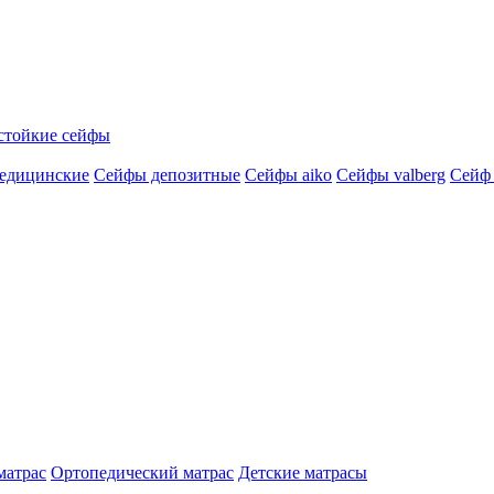
стойкие сейфы
едицинские
Сейфы депозитные
Сейфы aiko
Сейфы valberg
Сейф
матрас
Ортопедический матрас
Детские матрасы