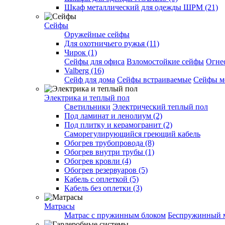
Шкаф металлический для одежды ШРМ (21)
Сейфы
Оружейные сейфы
Для охотничьего ружья (11)
Чирок (1)
Сейфы для офиса
Взломостойкие сейфы
Огне
Valberg (16)
Cейф для дома
Сейфы встраиваемые
Сейфы м
Электрика и теплый пол
Светильники
Электрический теплый пол
Под ламинат и ленолиум (2)
Под плитку и керамогранит (2)
Саморегулирующийся греющий кабель
Обогрев трубопровода (8)
Обогрев внутри трубы (1)
Обогрев кровли (4)
Обогрев резервуаров (5)
Кабель с оплеткой (5)
Кабель без оплетки (3)
Матрасы
Матрас с пружинным блоком
Беспружинный 