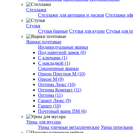
Стеллажи
Стеллажи для автошин и дисков
Стеллажи оф
Стулья
Стулья барные
Стулья для кухни
Стулья для п
Ящики почтовые
Индивидуальные ящики
Под навесной замок (0)
С ключами (1)
С накладкой (1)
Секционные ящики
Орион Престиж М (10)
Орион М (9)
Оптима Люкс (10)
Оптима Компакт (11)
Оптима (11)
Гарант Люкс (9)
Гарант (10)
Почтовый ящик ПМ (6)
Урны для мусора
Урны уличные металлические
Урны пепельн