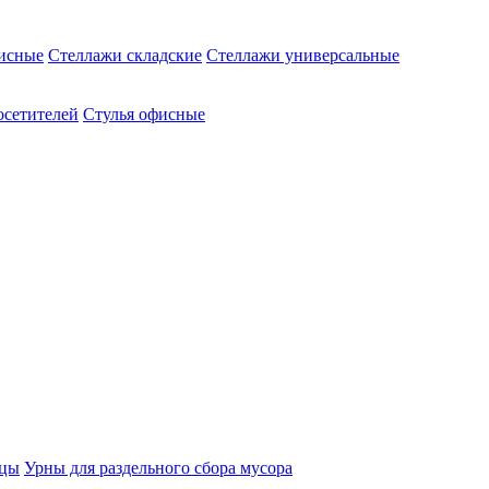
исные
Стеллажи складские
Стеллажи универсальные
осетителей
Стулья офисные
ицы
Урны для раздельного сбора мусора