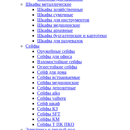
Шкафы металлические
Шкафы хозяйственные
Шкафы сумочные
Шкафы для инструментов
Шкафы медицинские
Шкафы архивные
Шкафы бухгалтерские и картотеки
Шкафы для раздевалок
Сейфы
Оружейные сейфы
Сейфы для офиса
Взломостойкие сейфы
Огнестойкие сейфы
Cейф для дома
Сейфы встраиваемые
Сейфы медицинские
Сейфы депозитные
Сейфы aiko
Сейфы valberg
Сейф шкаф
Сейфы КЗ
Сейфы SFT
Сейфы КМ
Сейфы Т ПК ПКО
Электрика и теплый пол