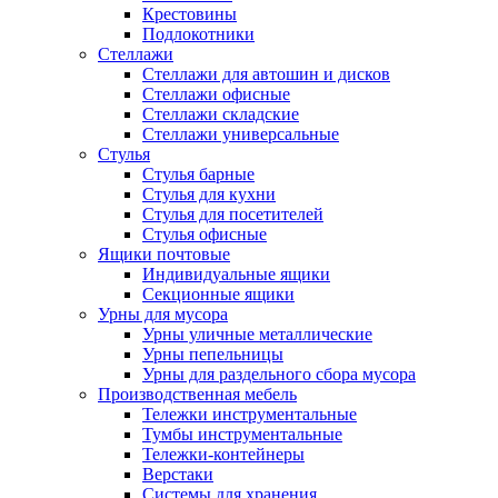
Крестовины
Подлокотники
Стеллажи
Стеллажи для автошин и дисков
Стеллажи офисные
Стеллажи складские
Стеллажи универсальные
Стулья
Стулья барные
Стулья для кухни
Стулья для посетителей
Стулья офисные
Ящики почтовые
Индивидуальные ящики
Секционные ящики
Урны для мусора
Урны уличные металлические
Урны пепельницы
Урны для раздельного сбора мусора
Производственная мебель
Тележки инструментальные
Тумбы инструментальные
Тележки-контейнеры
Верстаки
Системы для хранения