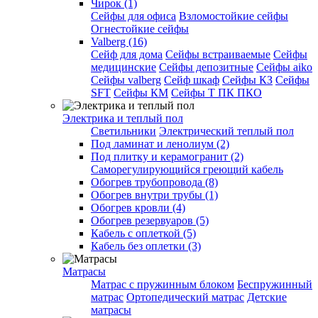
Чирок (1)
Сейфы для офиса
Взломостойкие сейфы
Огнестойкие сейфы
Valberg (16)
Cейф для дома
Сейфы встраиваемые
Сейфы
медицинские
Сейфы депозитные
Сейфы aiko
Сейфы valberg
Сейф шкаф
Сейфы КЗ
Сейфы
SFT
Сейфы КМ
Сейфы Т ПК ПКО
Электрика и теплый пол
Светильники
Электрический теплый пол
Под ламинат и ленолиум (2)
Под плитку и керамогранит (2)
Саморегулирующийся греющий кабель
Обогрев трубопровода (8)
Обогрев внутри трубы (1)
Обогрев кровли (4)
Обогрев резервуаров (5)
Кабель с оплеткой (5)
Кабель без оплетки (3)
Матрасы
Матрас с пружинным блоком
Беспружинный
матрас
Ортопедический матрас
Детские
матрасы