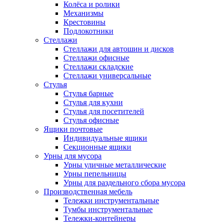
Колёса и ролики
Механизмы
Крестовины
Подлокотники
Стеллажи
Стеллажи для автошин и дисков
Стеллажи офисные
Стеллажи складские
Стеллажи универсальные
Стулья
Стулья барные
Стулья для кухни
Стулья для посетителей
Стулья офисные
Ящики почтовые
Индивидуальные ящики
Секционные ящики
Урны для мусора
Урны уличные металлические
Урны пепельницы
Урны для раздельного сбора мусора
Производственная мебель
Тележки инструментальные
Тумбы инструментальные
Тележки-контейнеры