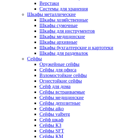
Верстаки
Системы для хранения
Шкафы металлические
Шкафы хозяйственные
Шкафы сумочные
Шкафы для инструментов
Шкафы медицинские
Шкафы архивные
Шкафы бухгалтерские и картотеки
Шкафы для раздевалок
Сейфы
Оружейные сейфы
Сейфы для офиса
Взломостойкие сейфы
Огнестойкие сейфы
Cейф для дома
Сейфы встраиваемые
Сейфы медицинские
Сейфы депозитные
Сейфы aiko
Сейфы valberg
Сейф шкаф
Сейфы КЗ
Сейфы SFT
Сейфы КМ