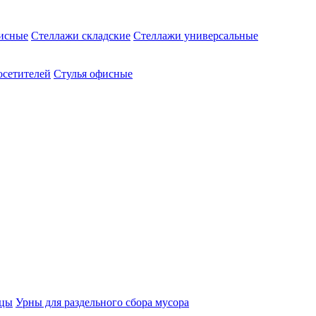
исные
Стеллажи складские
Стеллажи универсальные
осетителей
Стулья офисные
ицы
Урны для раздельного сбора мусора