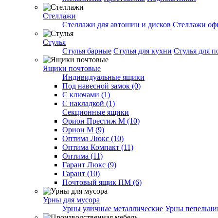
Стеллажи
Стеллажи для автошин и дисков
Стеллажи оф
Стулья
Стулья барные
Стулья для кухни
Стулья для п
Ящики почтовые
Индивидуальные ящики
Под навесной замок (0)
С ключами (1)
С накладкой (1)
Секционные ящики
Орион Престиж М (10)
Орион М (9)
Оптима Люкс (10)
Оптима Компакт (11)
Оптима (11)
Гарант Люкс (9)
Гарант (10)
Почтовый ящик ПМ (6)
Урны для мусора
Урны уличные металлические
Урны пепельн