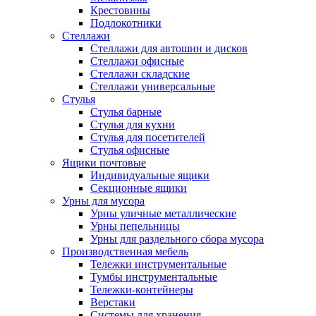
Крестовины
Подлокотники
Стеллажи
Стеллажи для автошин и дисков
Стеллажи офисные
Стеллажи складские
Стеллажи универсальные
Стулья
Стулья барные
Стулья для кухни
Стулья для посетителей
Стулья офисные
Ящики почтовые
Индивидуальные ящики
Секционные ящики
Урны для мусора
Урны уличные металлические
Урны пепельницы
Урны для раздельного сбора мусора
Производственная мебель
Тележки инструментальные
Тумбы инструментальные
Тележки-контейнеры
Верстаки
Системы для хранения