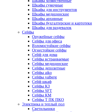
Шкафы хозяйственные
Шкафы сумочные
Шкафы для инструментов
Шкафы медицинские
Шкафы архивные
Шкафы бухгалтерские и картотеки
Шкафы для раздевалок
Сейфы
Оружейные сейфы
Сейфы для офиса
Взломостойкие сейфы
Огнестойкие сейфы
Cейф для дома
Сейфы встраиваемые
Сейфы медицинские
Сейфы депозитные
Сейфы aiko
Сейфы valberg
Сейф шкаф
Сейфы КЗ
Сейфы SFT
Сейфы КМ
Сейфы Т ПК ПКО
Электрика и теплый пол
Светильники