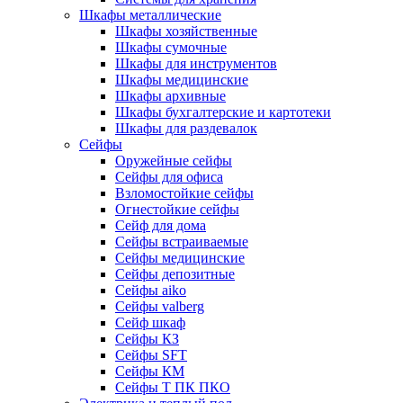
Шкафы металлические
Шкафы хозяйственные
Шкафы сумочные
Шкафы для инструментов
Шкафы медицинские
Шкафы архивные
Шкафы бухгалтерские и картотеки
Шкафы для раздевалок
Сейфы
Оружейные сейфы
Сейфы для офиса
Взломостойкие сейфы
Огнестойкие сейфы
Cейф для дома
Сейфы встраиваемые
Сейфы медицинские
Сейфы депозитные
Сейфы aiko
Сейфы valberg
Сейф шкаф
Сейфы КЗ
Сейфы SFT
Сейфы КМ
Сейфы Т ПК ПКО