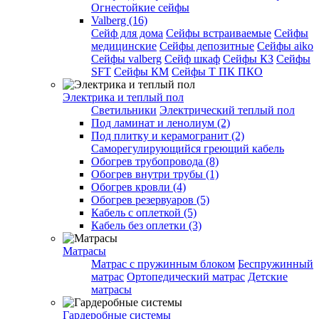
Огнестойкие сейфы
Valberg (16)
Cейф для дома
Сейфы встраиваемые
Сейфы
медицинские
Сейфы депозитные
Сейфы aiko
Сейфы valberg
Сейф шкаф
Сейфы КЗ
Сейфы
SFT
Сейфы КМ
Сейфы Т ПК ПКО
Электрика и теплый пол
Светильники
Электрический теплый пол
Под ламинат и ленолиум (2)
Под плитку и керамогранит (2)
Саморегулирующийся греющий кабель
Обогрев трубопровода (8)
Обогрев внутри трубы (1)
Обогрев кровли (4)
Обогрев резервуаров (5)
Кабель с оплеткой (5)
Кабель без оплетки (3)
Матрасы
Матрас с пружинным блоком
Беспружинный
матрас
Ортопедический матрас
Детские
матрасы
Гардеробные системы