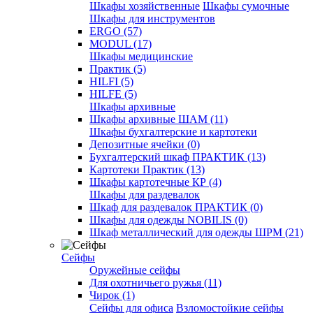
Шкафы хозяйственные
Шкафы сумочные
Шкафы для инструментов
ERGO (57)
MODUL (17)
Шкафы медицинские
Практик (5)
HILFI (5)
HILFE (5)
Шкафы архивные
Шкафы архивные ШАМ (11)
Шкафы бухгалтерские и картотеки
Депозитные ячейки (0)
Бухгалтерский шкаф ПРАКТИК (13)
Картотеки Практик (13)
Шкафы картотечные КР (4)
Шкафы для раздевалок
Шкаф для раздевалок ПРАКТИК (0)
Шкафы для одежды NOBILIS (0)
Шкаф металлический для одежды ШРМ (21)
Сейфы
Оружейные сейфы
Для охотничьего ружья (11)
Чирок (1)
Сейфы для офиса
Взломостойкие сейфы