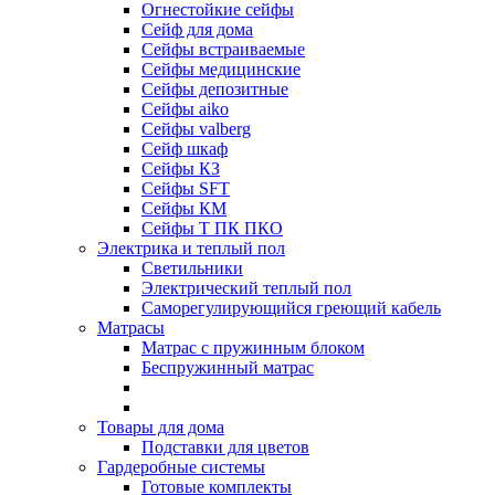
Огнестойкие сейфы
Cейф для дома
Сейфы встраиваемые
Сейфы медицинские
Сейфы депозитные
Сейфы aiko
Сейфы valberg
Сейф шкаф
Сейфы КЗ
Сейфы SFT
Сейфы КМ
Сейфы Т ПК ПКО
Электрика и теплый пол
Светильники
Электрический теплый пол
Саморегулирующийся греющий кабель
Матрасы
Матрас с пружинным блоком
Беспружинный матрас
Товары для дома
Подставки для цветов
Гардеробные системы
Готовые комплекты