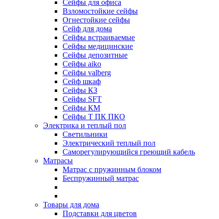
Сейфы для офиса
Взломостойкие сейфы
Огнестойкие сейфы
Cейф для дома
Сейфы встраиваемые
Сейфы медицинские
Сейфы депозитные
Сейфы aiko
Сейфы valberg
Сейф шкаф
Сейфы КЗ
Сейфы SFT
Сейфы КМ
Сейфы Т ПК ПКО
Электрика и теплый пол
Светильники
Электрический теплый пол
Саморегулирующийся греющий кабель
Матрасы
Матрас с пружинным блоком
Беспружинный матрас
Товары для дома
Подставки для цветов