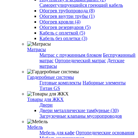
Саморегулирующийся греющий кабель
Обогрев трубопровода (8)
Обогрев внутри трубы (1)
Обогрев кровли (4)
Обогрев резервуаров (5)
Кабель с оплеткой (5)
Кабель без оплетки (3)
Матрасы
Матрас с пружинным блоком
Беспружинный
матрас
Ортопедический матрас
Детские
матрасы
Гардеробные системы
Готовые комплекты
Наборные элементы
Титан GS
Товары для ЖКХ
Двери
Двери металлические тамбурные (30)
Загрузочные клапаны мусоропроводов
Мебель
Мебель для кафе
Ортопедические основания