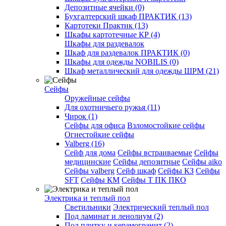
Депозитные ячейки (0)
Бухгалтерский шкаф ПРАКТИК (13)
Картотеки Практик (13)
Шкафы картотечные КР (4)
Шкафы для раздевалок
Шкаф для раздевалок ПРАКТИК (0)
Шкафы для одежды NOBILIS (0)
Шкаф металлический для одежды ШРМ (21)
Сейфы
Оружейные сейфы
Для охотничьего ружья (11)
Чирок (1)
Сейфы для офиса
Взломостойкие сейфы
Огнестойкие сейфы
Valberg (16)
Cейф для дома
Сейфы встраиваемые
Сейфы
медицинские
Сейфы депозитные
Сейфы aiko
Сейфы valberg
Сейф шкаф
Сейфы КЗ
Сейфы
SFT
Сейфы КМ
Сейфы Т ПК ПКО
Электрика и теплый пол
Светильники
Электрический теплый пол
Под ламинат и ленолиум (2)
Под плитку и керамогранит (2)