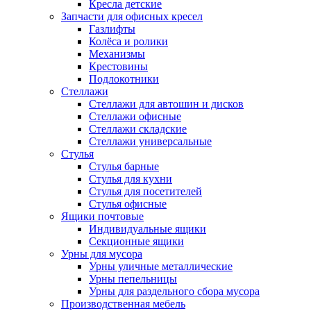
Кресла детские
Запчасти для офисных кресел
Газлифты
Колёса и ролики
Механизмы
Крестовины
Подлокотники
Стеллажи
Стеллажи для автошин и дисков
Стеллажи офисные
Стеллажи складские
Стеллажи универсальные
Стулья
Стулья барные
Стулья для кухни
Стулья для посетителей
Стулья офисные
Ящики почтовые
Индивидуальные ящики
Секционные ящики
Урны для мусора
Урны уличные металлические
Урны пепельницы
Урны для раздельного сбора мусора
Производственная мебель