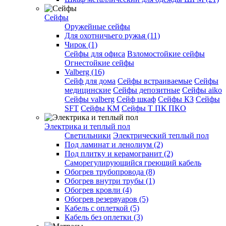
Сейфы
Оружейные сейфы
Для охотничьего ружья (11)
Чирок (1)
Сейфы для офиса
Взломостойкие сейфы
Огнестойкие сейфы
Valberg (16)
Cейф для дома
Сейфы встраиваемые
Сейфы
медицинские
Сейфы депозитные
Сейфы aiko
Сейфы valberg
Сейф шкаф
Сейфы КЗ
Сейфы
SFT
Сейфы КМ
Сейфы Т ПК ПКО
Электрика и теплый пол
Светильники
Электрический теплый пол
Под ламинат и ленолиум (2)
Под плитку и керамогранит (2)
Саморегулирующийся греющий кабель
Обогрев трубопровода (8)
Обогрев внутри трубы (1)
Обогрев кровли (4)
Обогрев резервуаров (5)
Кабель с оплеткой (5)
Кабель без оплетки (3)