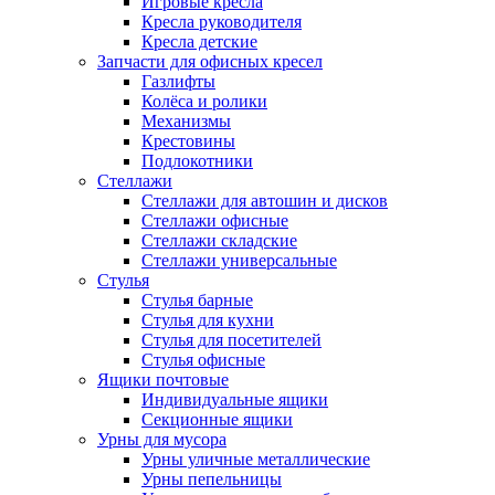
Игровые кресла
Кресла руководителя
Кресла детские
Запчасти для офисных кресел
Газлифты
Колёса и ролики
Механизмы
Крестовины
Подлокотники
Стеллажи
Стеллажи для автошин и дисков
Стеллажи офисные
Стеллажи складские
Стеллажи универсальные
Стулья
Стулья барные
Стулья для кухни
Стулья для посетителей
Стулья офисные
Ящики почтовые
Индивидуальные ящики
Секционные ящики
Урны для мусора
Урны уличные металлические
Урны пепельницы