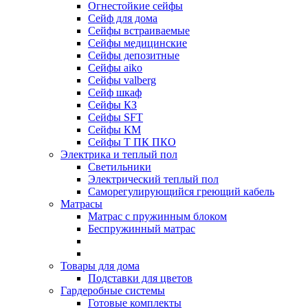
Огнестойкие сейфы
Cейф для дома
Сейфы встраиваемые
Сейфы медицинские
Сейфы депозитные
Сейфы aiko
Сейфы valberg
Сейф шкаф
Сейфы КЗ
Сейфы SFT
Сейфы КМ
Сейфы Т ПК ПКО
Электрика и теплый пол
Светильники
Электрический теплый пол
Саморегулирующийся греющий кабель
Матрасы
Матрас с пружинным блоком
Беспружинный матрас
Товары для дома
Подставки для цветов
Гардеробные системы
Готовые комплекты