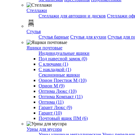
Стеллажи
Стеллажи для автошин и дисков
Стеллажи оф
Стулья
Стулья барные
Стулья для кухни
Стулья для п
Ящики почтовые
Индивидуальные ящики
Под навесной замок (0)
С ключами (1)
С накладкой (1)
Секционные ящики
Орион Престиж М (10)
Орион М (9)
Оптима Люкс (10)
Оптима Компакт (11)
Оптима (11)
Гарант Люкс (9)
Гарант (10)
Почтовый ящик ПМ (6)
Урны для мусора
Урны уличные металлические
Урны пепельн