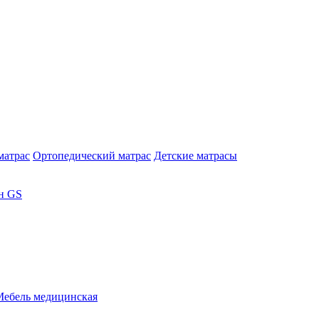
матрас
Ортопедический матрас
Детские матрасы
н GS
Мебель медицинская