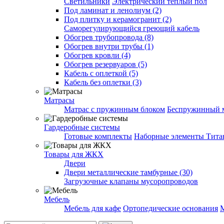
Светильники
Электрический теплый пол
Под ламинат и ленолиум (2)
Под плитку и керамогранит (2)
Саморегулирующийся греющий кабель
Обогрев трубопровода (8)
Обогрев внутри трубы (1)
Обогрев кровли (4)
Обогрев резервуаров (5)
Кабель с оплеткой (5)
Кабель без оплетки (3)
Матрасы
Матрас с пружинным блоком
Беспружинный 
Гардеробные системы
Готовые комплекты
Наборные элементы Тита
Товары для ЖКХ
Двери
Двери металлические тамбурные (30)
Загрузочные клапаны мусоропроводов
Мебель
Мебель для кафе
Ортопедические основания