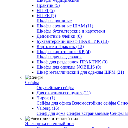
Шкафы медицинские
Практик (5)
HILFI (5)
HILFE (5)
Шкафы архивные
Шкафы архивные ШАМ (11)
Шкафы бухгалтерские и картотеки
Депозитные ячейки (0)
Бухгалтерский шкаф ПРАКТИК (13)
Картотеки Практик (13)
Шкафы картотечные КР (4)
Шкафы для раздевалок
Шкаф для раздевалок ПРАКТИК (0)
Шкафы для одежды NOBILIS (0)
Шкаф металлический для одежды ШРМ (21)
Сейфы
Оружейные сейфы
Для охотничьего ружья (11)
Чирок (1)
Сейфы для офиса
Взломостойкие сейфы
Огне
Valberg (16)
Cейф для дома
Сейфы встраиваемые
Сейфы м
Электрика и теплый пол