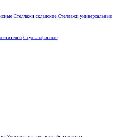
исные
Стеллажи складские
Стеллажи универсальные
осетителей
Стулья офисные
ицы
Урны для раздельного сбора мусора