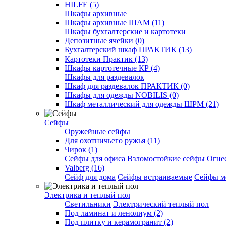
HILFE (5)
Шкафы архивные
Шкафы архивные ШАМ (11)
Шкафы бухгалтерские и картотеки
Депозитные ячейки (0)
Бухгалтерский шкаф ПРАКТИК (13)
Картотеки Практик (13)
Шкафы картотечные КР (4)
Шкафы для раздевалок
Шкаф для раздевалок ПРАКТИК (0)
Шкафы для одежды NOBILIS (0)
Шкаф металлический для одежды ШРМ (21)
Сейфы
Оружейные сейфы
Для охотничьего ружья (11)
Чирок (1)
Сейфы для офиса
Взломостойкие сейфы
Огне
Valberg (16)
Cейф для дома
Сейфы встраиваемые
Сейфы м
Электрика и теплый пол
Светильники
Электрический теплый пол
Под ламинат и ленолиум (2)
Под плитку и керамогранит (2)