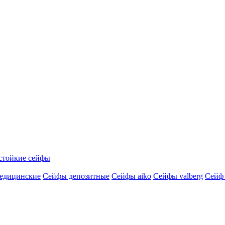
стойкие сейфы
едицинские
Сейфы депозитные
Сейфы aiko
Сейфы valberg
Сейф