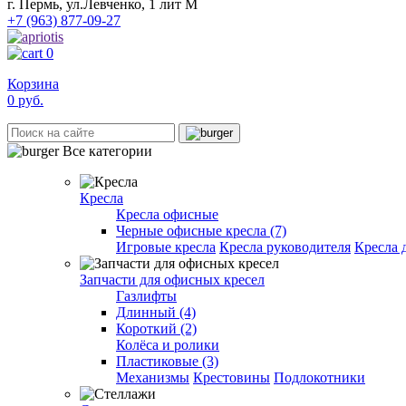
г. Пермь, ул.Левченко, 1 лит М
+7 (963) 877-09-27
0
Корзина
0
руб.
Все категории
Кресла
Кресла офисные
Черные офисные кресла (7)
Игровые кресла
Кресла руководителя
Кресла 
Запчасти для офисных кресел
Газлифты
Длинный (4)
Короткий (2)
Колёса и ролики
Пластиковые (3)
Механизмы
Крестовины
Подлокотники