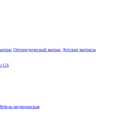
матрас
Ортопедический матрас
Детские матрасы
н GS
Мебель медицинская