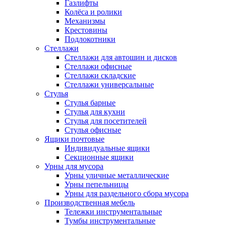
Газлифты
Колёса и ролики
Механизмы
Крестовины
Подлокотники
Стеллажи
Стеллажи для автошин и дисков
Стеллажи офисные
Стеллажи складские
Стеллажи универсальные
Стулья
Стулья барные
Стулья для кухни
Стулья для посетителей
Стулья офисные
Ящики почтовые
Индивидуальные ящики
Секционные ящики
Урны для мусора
Урны уличные металлические
Урны пепельницы
Урны для раздельного сбора мусора
Производственная мебель
Тележки инструментальные
Тумбы инструментальные