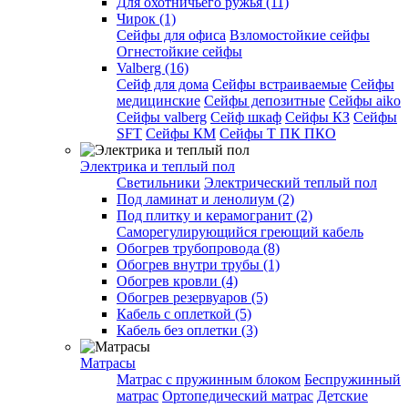
Для охотничьего ружья (11)
Чирок (1)
Сейфы для офиса
Взломостойкие сейфы
Огнестойкие сейфы
Valberg (16)
Cейф для дома
Сейфы встраиваемые
Сейфы
медицинские
Сейфы депозитные
Сейфы aiko
Сейфы valberg
Сейф шкаф
Сейфы КЗ
Сейфы
SFT
Сейфы КМ
Сейфы Т ПК ПКО
Электрика и теплый пол
Светильники
Электрический теплый пол
Под ламинат и ленолиум (2)
Под плитку и керамогранит (2)
Саморегулирующийся греющий кабель
Обогрев трубопровода (8)
Обогрев внутри трубы (1)
Обогрев кровли (4)
Обогрев резервуаров (5)
Кабель с оплеткой (5)
Кабель без оплетки (3)
Матрасы
Матрас с пружинным блоком
Беспружинный
матрас
Ортопедический матрас
Детские