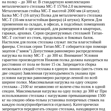
на полку – до 300 кг. В стандартную комплектацию
металлического стеллажа МС-Т 15764-2.0 включены:
Металлическая стойка МС-Т высотой 2000 мм (4 штуки);
Балка МС-Т (16 штук) Полка для металлического стеллажа
МС-Т (10-мм влагостойкая фанера) (4 штуки); Крепеж Для
применения на складах, в офисах, в подсобных помещениях
предприятий и организаций, для размещения в квартирах,
гаражах, архивах. Серия среднегрузовых стеллажей Титан-
МС-Т состоит из стоек, продольных и боковых балок.
Настилом для полок стеллажа служат листы влагостойкой
фанеры. Стеллаж серии Титан-МС-Т собирается при помощи
зацепов ("замок") Допустимая равномерно распределенная
нагрузка на полку МС-Т - до 300 кг. Внимание! Условия
гарантии производителя Нижняя полка должна находиться на
расстоянии от пола не более 15 см. Запрещается сборка
нескольких секций стеллажа в единую линию (шесть стоек на
две секции) Заявленная грузоподъемность указана при
условии нагрузки равномерно распреде-ленной по всей
ширине полки. Максимальная нагрузка на одну секцию
стеллажа - 2100 кг независимо от количе-ства полок в одной
секции. Максимальная нагрузка на одну полку до 300 кг При
использовании стеллажа с нагрузками превышающими 1500
кг на секцию обяза-тельна установка поперечных стяжек на
каждую полку(приобретаются отдельно). Категорически
запрещается передвигать секции стеллажа, находящиеся под