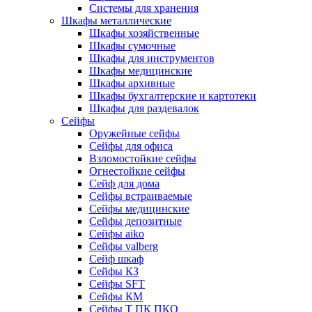
Системы для хранения
Шкафы металлические
Шкафы хозяйственные
Шкафы сумочные
Шкафы для инструментов
Шкафы медицинские
Шкафы архивные
Шкафы бухгалтерские и картотеки
Шкафы для раздевалок
Сейфы
Оружейные сейфы
Сейфы для офиса
Взломостойкие сейфы
Огнестойкие сейфы
Cейф для дома
Сейфы встраиваемые
Сейфы медицинские
Сейфы депозитные
Сейфы aiko
Сейфы valberg
Сейф шкаф
Сейфы КЗ
Сейфы SFT
Сейфы КМ
Сейфы Т ПК ПКО