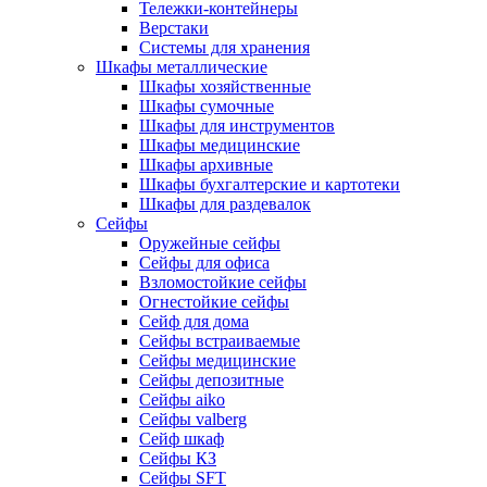
Тележки-контейнеры
Верстаки
Системы для хранения
Шкафы металлические
Шкафы хозяйственные
Шкафы сумочные
Шкафы для инструментов
Шкафы медицинские
Шкафы архивные
Шкафы бухгалтерские и картотеки
Шкафы для раздевалок
Сейфы
Оружейные сейфы
Сейфы для офиса
Взломостойкие сейфы
Огнестойкие сейфы
Cейф для дома
Сейфы встраиваемые
Сейфы медицинские
Сейфы депозитные
Сейфы aiko
Сейфы valberg
Сейф шкаф
Сейфы КЗ
Сейфы SFT