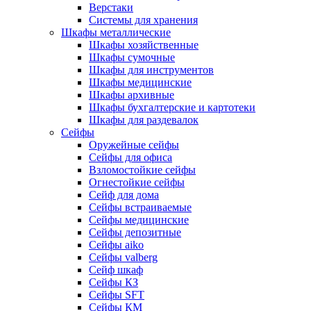
Верстаки
Системы для хранения
Шкафы металлические
Шкафы хозяйственные
Шкафы сумочные
Шкафы для инструментов
Шкафы медицинские
Шкафы архивные
Шкафы бухгалтерские и картотеки
Шкафы для раздевалок
Сейфы
Оружейные сейфы
Сейфы для офиса
Взломостойкие сейфы
Огнестойкие сейфы
Cейф для дома
Сейфы встраиваемые
Сейфы медицинские
Сейфы депозитные
Сейфы aiko
Сейфы valberg
Сейф шкаф
Сейфы КЗ
Сейфы SFT
Сейфы КМ