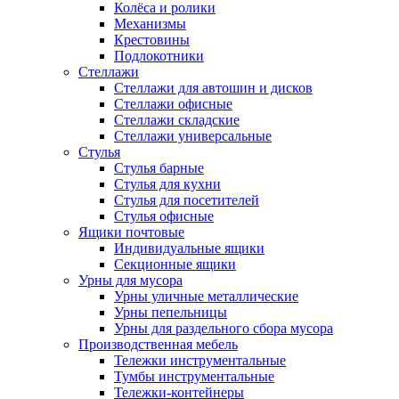
Колёса и ролики
Механизмы
Крестовины
Подлокотники
Стеллажи
Стеллажи для автошин и дисков
Стеллажи офисные
Стеллажи складские
Стеллажи универсальные
Стулья
Стулья барные
Стулья для кухни
Стулья для посетителей
Стулья офисные
Ящики почтовые
Индивидуальные ящики
Секционные ящики
Урны для мусора
Урны уличные металлические
Урны пепельницы
Урны для раздельного сбора мусора
Производственная мебель
Тележки инструментальные
Тумбы инструментальные
Тележки-контейнеры