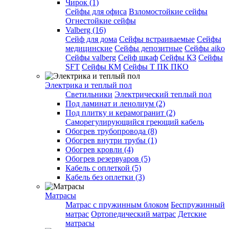
Чирок (1)
Сейфы для офиса
Взломостойкие сейфы
Огнестойкие сейфы
Valberg (16)
Cейф для дома
Сейфы встраиваемые
Сейфы
медицинские
Сейфы депозитные
Сейфы aiko
Сейфы valberg
Сейф шкаф
Сейфы КЗ
Сейфы
SFT
Сейфы КМ
Сейфы Т ПК ПКО
Электрика и теплый пол
Светильники
Электрический теплый пол
Под ламинат и ленолиум (2)
Под плитку и керамогранит (2)
Саморегулирующийся греющий кабель
Обогрев трубопровода (8)
Обогрев внутри трубы (1)
Обогрев кровли (4)
Обогрев резервуаров (5)
Кабель с оплеткой (5)
Кабель без оплетки (3)
Матрасы
Матрас с пружинным блоком
Беспружинный
матрас
Ортопедический матрас
Детские
матрасы