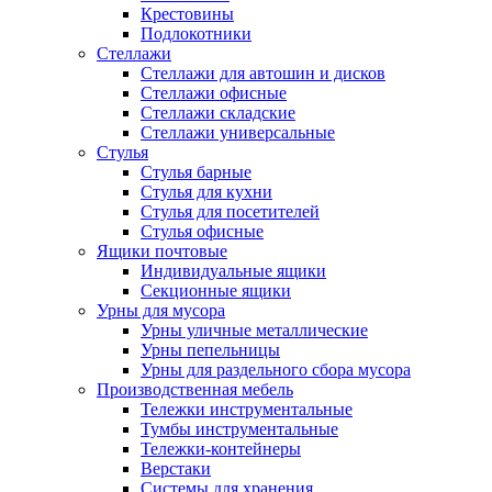
Крестовины
Подлокотники
Стеллажи
Стеллажи для автошин и дисков
Стеллажи офисные
Стеллажи складские
Стеллажи универсальные
Стулья
Стулья барные
Стулья для кухни
Стулья для посетителей
Стулья офисные
Ящики почтовые
Индивидуальные ящики
Секционные ящики
Урны для мусора
Урны уличные металлические
Урны пепельницы
Урны для раздельного сбора мусора
Производственная мебель
Тележки инструментальные
Тумбы инструментальные
Тележки-контейнеры
Верстаки
Системы для хранения