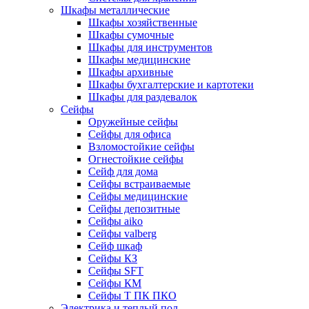
Шкафы металлические
Шкафы хозяйственные
Шкафы сумочные
Шкафы для инструментов
Шкафы медицинские
Шкафы архивные
Шкафы бухгалтерские и картотеки
Шкафы для раздевалок
Сейфы
Оружейные сейфы
Сейфы для офиса
Взломостойкие сейфы
Огнестойкие сейфы
Cейф для дома
Сейфы встраиваемые
Сейфы медицинские
Сейфы депозитные
Сейфы aiko
Сейфы valberg
Сейф шкаф
Сейфы КЗ
Сейфы SFT
Сейфы КМ
Сейфы Т ПК ПКО
Электрика и теплый пол