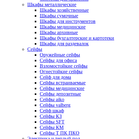
Шкафы металлические
Шкафы хозяйственные
Шкафы сумочные
Шкафы для инструментов
Шкафы медицинские
Шкафы архивные
Шкафы бухгалтерские и картотеки
Шкафы для раздевалок
Сейфы
Оружейные сейфы
Сейфы для офиса
Взломостойкие сейфы
Огнестойкие сейфы
Cейф для дома
Сейфы встраиваемые
Сейфы медицинские
Сейфы депозитные
Сейфы aiko
Сейфы valberg
Сейф шкаф
Сейфы КЗ
Сейфы SFT
Сейфы КМ
Сейфы Т ПК ПКО
Электрика и теплый пол