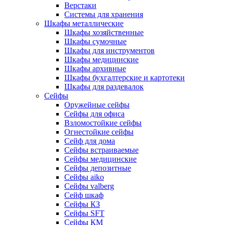
Верстаки
Системы для хранения
Шкафы металлические
Шкафы хозяйственные
Шкафы сумочные
Шкафы для инструментов
Шкафы медицинские
Шкафы архивные
Шкафы бухгалтерские и картотеки
Шкафы для раздевалок
Сейфы
Оружейные сейфы
Сейфы для офиса
Взломостойкие сейфы
Огнестойкие сейфы
Cейф для дома
Сейфы встраиваемые
Сейфы медицинские
Сейфы депозитные
Сейфы aiko
Сейфы valberg
Сейф шкаф
Сейфы КЗ
Сейфы SFT
Сейфы КМ