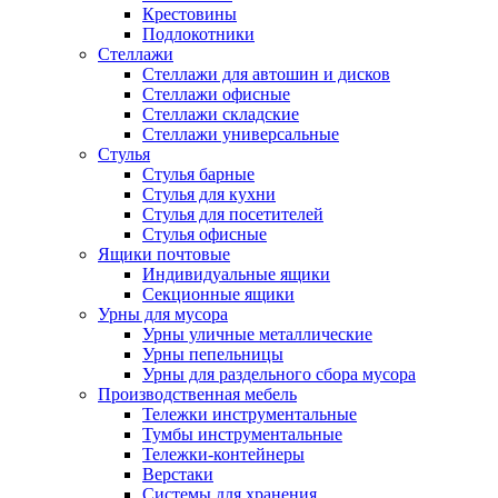
Крестовины
Подлокотники
Стеллажи
Стеллажи для автошин и дисков
Стеллажи офисные
Стеллажи складские
Стеллажи универсальные
Стулья
Стулья барные
Стулья для кухни
Стулья для посетителей
Стулья офисные
Ящики почтовые
Индивидуальные ящики
Секционные ящики
Урны для мусора
Урны уличные металлические
Урны пепельницы
Урны для раздельного сбора мусора
Производственная мебель
Тележки инструментальные
Тумбы инструментальные
Тележки-контейнеры
Верстаки
Системы для хранения