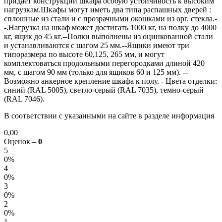
придает конструкции шкафа особую устойчивость к высоким
нагрузкам.Шкафы могут иметь два типа распашных дверей :
сплошные из стали и с прозрачными окошками из орг. стекла.-
-.Нагрузка на шкаф может достигать 1000 кг, на полку до 4000
кг, ящик до 45 кг.--Полки выполнены из оцинкованной стали
и устанавливаются с шагом 25 мм.--Ящики имеют три
типоразмера по высоте 60,125, 265 мм, и могут
комплектоваться продольными перегородками длиной 420
мм, с шагом 90 мм (только для ящиков 60 и 125 мм). --
Возможно анкерное крепление шкафа к полу. - Цвета отделки:
синий (RAL 5005), светло-серый (RAL 7035), темно-серый
(RAL 7046).
В соответствии с указанными на сайте в разделе информация
0,00
Оценок –
0
5
0%
4
0%
3
0%
2
0%
1