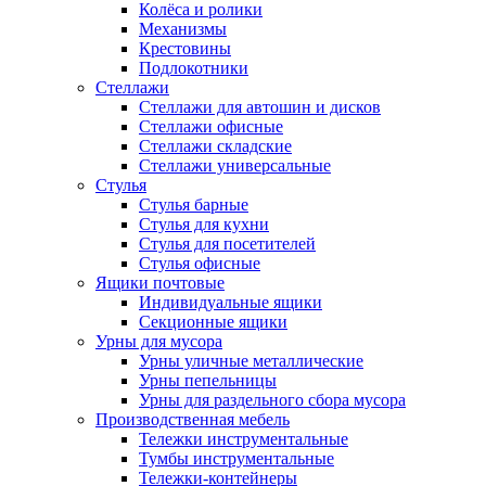
Колёса и ролики
Механизмы
Крестовины
Подлокотники
Стеллажи
Стеллажи для автошин и дисков
Стеллажи офисные
Стеллажи складские
Стеллажи универсальные
Стулья
Стулья барные
Стулья для кухни
Стулья для посетителей
Стулья офисные
Ящики почтовые
Индивидуальные ящики
Секционные ящики
Урны для мусора
Урны уличные металлические
Урны пепельницы
Урны для раздельного сбора мусора
Производственная мебель
Тележки инструментальные
Тумбы инструментальные
Тележки-контейнеры