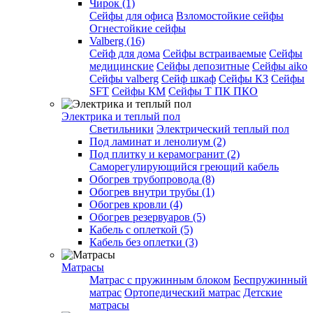
Чирок (1)
Сейфы для офиса
Взломостойкие сейфы
Огнестойкие сейфы
Valberg (16)
Cейф для дома
Сейфы встраиваемые
Сейфы
медицинские
Сейфы депозитные
Сейфы aiko
Сейфы valberg
Сейф шкаф
Сейфы КЗ
Сейфы
SFT
Сейфы КМ
Сейфы Т ПК ПКО
Электрика и теплый пол
Светильники
Электрический теплый пол
Под ламинат и ленолиум (2)
Под плитку и керамогранит (2)
Саморегулирующийся греющий кабель
Обогрев трубопровода (8)
Обогрев внутри трубы (1)
Обогрев кровли (4)
Обогрев резервуаров (5)
Кабель с оплеткой (5)
Кабель без оплетки (3)
Матрасы
Матрас с пружинным блоком
Беспружинный
матрас
Ортопедический матрас
Детские
матрасы