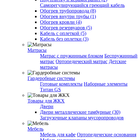
Саморегулирующийся греющий кабель
Обогрев трубопровода (8)
Обогрев внутри трубы (1)
Обогрев кровли (4)
Обогрев резервуаров (5)
Кабель с оплеткой (5)
Кабель без оплетки (3)
Матрасы
Матрас с пружинным блоком
Беспружинный
матрас
Ортопедический матрас
Детские
матрасы
Гардеробные системы
Готовые комплекты
Наборные элементы
Титан GS
Товары для ЖКХ
Двери
Двери металлические тамбурные (30)
Загрузочные клапаны мусоропроводов
Мебель
Мебель для кафе
Ортопедические основания