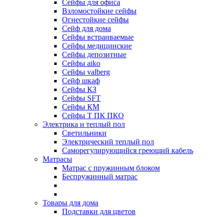
Сейфы для офиса
Взломостойкие сейфы
Огнестойкие сейфы
Cейф для дома
Сейфы встраиваемые
Сейфы медицинские
Сейфы депозитные
Сейфы aiko
Сейфы valberg
Сейф шкаф
Сейфы КЗ
Сейфы SFT
Сейфы КМ
Сейфы Т ПК ПКО
Электрика и теплый пол
Светильники
Электрический теплый пол
Саморегулирующийся греющий кабель
Матрасы
Матрас с пружинным блоком
Беспружинный матрас
Товары для дома
Подставки для цветов