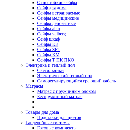
Огнестойкие сейфы
Cейф для дома
Сейфы встраиваемые
Сейфы медицинские
Сейфы депозитные
Сейфы aiko
Сейфы valberg
Сейф шкаф
Сейфы КЗ
Сейфы SFT
Сейфы КМ
Сейфы Т ПК ПКО
Электрика и теплый пол
Светильники
Электрический теплый пол
Саморегулирующийся греющий кабель
Матрасы
Матрас с пружинным блоком
Беспружинный матрас
Товары для дома
Подставки для цветов
Гардеробные системы
Готовые комплекты