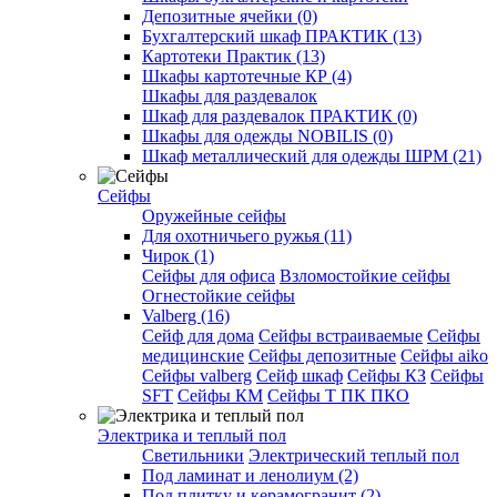
Депозитные ячейки (0)
Бухгалтерский шкаф ПРАКТИК (13)
Картотеки Практик (13)
Шкафы картотечные КР (4)
Шкафы для раздевалок
Шкаф для раздевалок ПРАКТИК (0)
Шкафы для одежды NOBILIS (0)
Шкаф металлический для одежды ШРМ (21)
Сейфы
Оружейные сейфы
Для охотничьего ружья (11)
Чирок (1)
Сейфы для офиса
Взломостойкие сейфы
Огнестойкие сейфы
Valberg (16)
Cейф для дома
Сейфы встраиваемые
Сейфы
медицинские
Сейфы депозитные
Сейфы aiko
Сейфы valberg
Сейф шкаф
Сейфы КЗ
Сейфы
SFT
Сейфы КМ
Сейфы Т ПК ПКО
Электрика и теплый пол
Светильники
Электрический теплый пол
Под ламинат и ленолиум (2)
Под плитку и керамогранит (2)