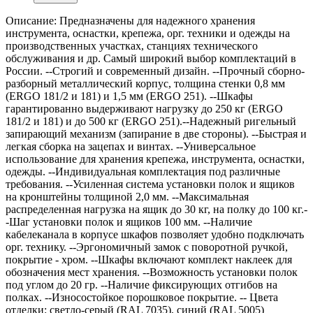
Описание: Предназначены для надежного хранения
инструмента, оснастки, крепежа, орг. техники и одежды на
производственных участках, станциях технического
обслуживания и др. Самый широкий выбор комплектаций в
России. --Строгий и современный дизайн. --Прочный сборно-
разборный металлический корпус, толщина стенки 0,8 мм
(ERGO 181/2 и 181) и 1,5 мм (ERGO 251). --Шкафы
гарантированно выдерживают нагрузку до 250 кг (ERGO
181/2 и 181) и до 500 кг (ERGO 251).--Надежный ригельный
запирающий механизм (запирание в две стороны). --Быстрая и
легкая сборка на зацепах и винтах. --Универсальное
использование для хранения крепежа, инструмента, оснастки,
одежды. --Индивидуальная комплектация под различные
требования. --Усиленная система установки полок и ящиков
на кронштейны толщиной 2,0 мм. --Максимальная
распределенная нагрузка на ящик до 30 кг, на полку до 100 кг.-
-Шаг установки полок и ящиков 100 мм. --Наличие
кабелеканала в корпусе шкафов позволяет удобно подключать
орг. технику. --Эргономичный замок с поворотной ручкой,
покрытие - хром. --Шкафы включают комплект наклеек для
обозначения мест хранения. --Возможность установки полок
под углом до 20 гр. --Наличие фиксирующих отгибов на
полках. --Износостойкое порошковое покрытие. -- Цвета
отделки: светло-серый (RAL 7035), синий (RAL 5005)