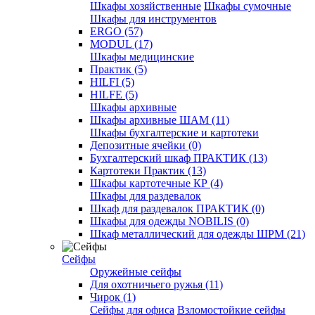
Шкафы хозяйственные
Шкафы сумочные
Шкафы для инструментов
ERGO (57)
MODUL (17)
Шкафы медицинские
Практик (5)
HILFI (5)
HILFE (5)
Шкафы архивные
Шкафы архивные ШАМ (11)
Шкафы бухгалтерские и картотеки
Депозитные ячейки (0)
Бухгалтерский шкаф ПРАКТИК (13)
Картотеки Практик (13)
Шкафы картотечные КР (4)
Шкафы для раздевалок
Шкаф для раздевалок ПРАКТИК (0)
Шкафы для одежды NOBILIS (0)
Шкаф металлический для одежды ШРМ (21)
Сейфы
Оружейные сейфы
Для охотничьего ружья (11)
Чирок (1)
Сейфы для офиса
Взломостойкие сейфы