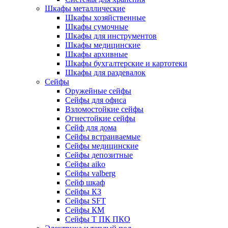
Шкафы металлические
Шкафы хозяйственные
Шкафы сумочные
Шкафы для инструментов
Шкафы медицинские
Шкафы архивные
Шкафы бухгалтерские и картотеки
Шкафы для раздевалок
Сейфы
Оружейные сейфы
Сейфы для офиса
Взломостойкие сейфы
Огнестойкие сейфы
Cейф для дома
Сейфы встраиваемые
Сейфы медицинские
Сейфы депозитные
Сейфы aiko
Сейфы valberg
Сейф шкаф
Сейфы КЗ
Сейфы SFT
Сейфы КМ
Сейфы Т ПК ПКО