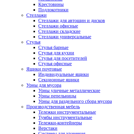
Крестовины
Подлокотники
Стеллажи
Стеллажи для автошин и дисков
Стеллажи офисные
Стеллажи складские
Стеллажи универсальные
Стулья
Стулья барные
Стулья для кухни
Стулья для посетителей
Стулья офисные
Ящики почтовые
Индивидуальные ящики
Секционные ящики
Урны для мусора
Урны уличные металлические
Урны пепельницы
Урны для раздельного сбора мусора
Производственная мебель
Тележки инструментальные
Тумбы инструментальные
Тележки-контейнеры
Верстаки
Системы для хранения