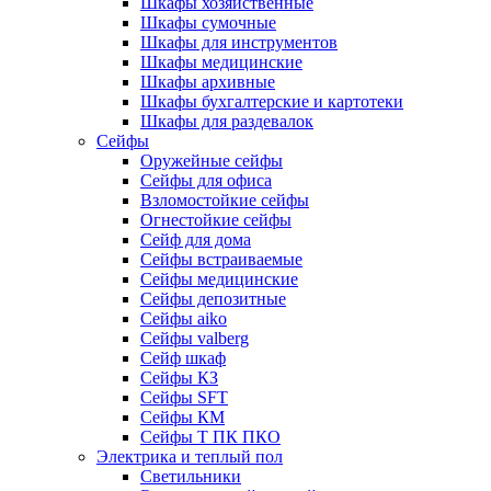
Шкафы хозяйственные
Шкафы сумочные
Шкафы для инструментов
Шкафы медицинские
Шкафы архивные
Шкафы бухгалтерские и картотеки
Шкафы для раздевалок
Сейфы
Оружейные сейфы
Сейфы для офиса
Взломостойкие сейфы
Огнестойкие сейфы
Cейф для дома
Сейфы встраиваемые
Сейфы медицинские
Сейфы депозитные
Сейфы aiko
Сейфы valberg
Сейф шкаф
Сейфы КЗ
Сейфы SFT
Сейфы КМ
Сейфы Т ПК ПКО
Электрика и теплый пол
Светильники