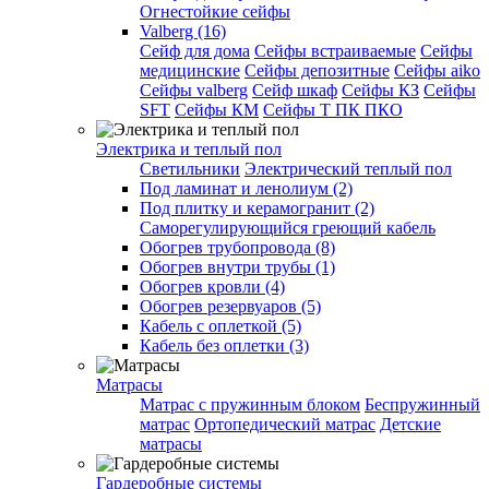
Огнестойкие сейфы
Valberg (16)
Cейф для дома
Сейфы встраиваемые
Сейфы
медицинские
Сейфы депозитные
Сейфы aiko
Сейфы valberg
Сейф шкаф
Сейфы КЗ
Сейфы
SFT
Сейфы КМ
Сейфы Т ПК ПКО
Электрика и теплый пол
Светильники
Электрический теплый пол
Под ламинат и ленолиум (2)
Под плитку и керамогранит (2)
Саморегулирующийся греющий кабель
Обогрев трубопровода (8)
Обогрев внутри трубы (1)
Обогрев кровли (4)
Обогрев резервуаров (5)
Кабель с оплеткой (5)
Кабель без оплетки (3)
Матрасы
Матрас с пружинным блоком
Беспружинный
матрас
Ортопедический матрас
Детские
матрасы
Гардеробные системы