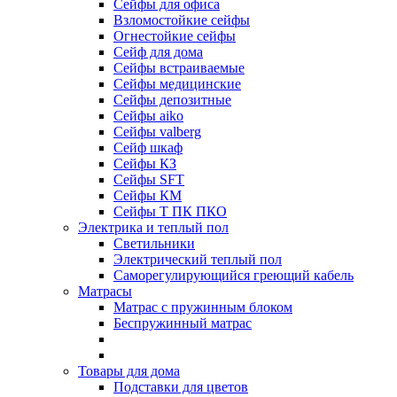
Сейфы для офиса
Взломостойкие сейфы
Огнестойкие сейфы
Cейф для дома
Сейфы встраиваемые
Сейфы медицинские
Сейфы депозитные
Сейфы aiko
Сейфы valberg
Сейф шкаф
Сейфы КЗ
Сейфы SFT
Сейфы КМ
Сейфы Т ПК ПКО
Электрика и теплый пол
Светильники
Электрический теплый пол
Саморегулирующийся греющий кабель
Матрасы
Матрас с пружинным блоком
Беспружинный матрас
Товары для дома
Подставки для цветов