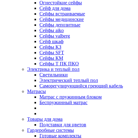
Огнестойкие сейфы
Cейф для дома
Сейфы встраиваемые
Сейфы медицинские
Сейфы депозитные
Сейфы aiko
Сейфы valberg
Сейф шкаф
Сейфы КЗ
Сейфы SFT
Сейфы КМ
Сейфы Т ПК ПКО
Электрика и теплый пол
Светильники
Электрический теплый пол
Саморегулирующийся греющий кабель
Матрасы
Матрас с пружинным блоком
Беспружинный матрас
Товары для дома
Подставки для цветов
Гардеробные системы
Готовые комплекты