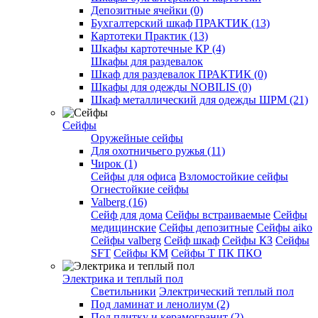
Депозитные ячейки (0)
Бухгалтерский шкаф ПРАКТИК (13)
Картотеки Практик (13)
Шкафы картотечные КР (4)
Шкафы для раздевалок
Шкаф для раздевалок ПРАКТИК (0)
Шкафы для одежды NOBILIS (0)
Шкаф металлический для одежды ШРМ (21)
Сейфы
Оружейные сейфы
Для охотничьего ружья (11)
Чирок (1)
Сейфы для офиса
Взломостойкие сейфы
Огнестойкие сейфы
Valberg (16)
Cейф для дома
Сейфы встраиваемые
Сейфы
медицинские
Сейфы депозитные
Сейфы aiko
Сейфы valberg
Сейф шкаф
Сейфы КЗ
Сейфы
SFT
Сейфы КМ
Сейфы Т ПК ПКО
Электрика и теплый пол
Светильники
Электрический теплый пол
Под ламинат и ленолиум (2)
Под плитку и керамогранит (2)