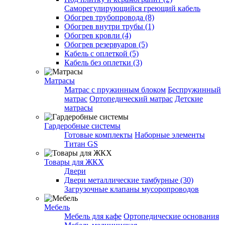
Саморегулирующийся греющий кабель
Обогрев трубопровода (8)
Обогрев внутри трубы (1)
Обогрев кровли (4)
Обогрев резервуаров (5)
Кабель с оплеткой (5)
Кабель без оплетки (3)
Матрасы
Матрас с пружинным блоком
Беспружинный
матрас
Ортопедический матрас
Детские
матрасы
Гардеробные системы
Готовые комплекты
Наборные элементы
Титан GS
Товары для ЖКХ
Двери
Двери металлические тамбурные (30)
Загрузочные клапаны мусоропроводов
Мебель
Мебель для кафе
Ортопедические основания