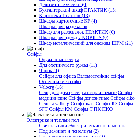
Депозитные ячейки (0)
Бухгалтерский шкаф ПРАКТИК (13)
Картотеки Практик (13)
Шкафы картотечные КР (4)
Шкафы для раздевалок
Шкаф для раздевалок ПРАКТИК (0)
Шкафы для одежды NOBILIS (0)
Шкаф металлический для одежды ШРМ (21)
Сейфы
Оружейные сейфы
Для охотничьего ружья (11)
Чирок (1)
Сейфы для офиса
Взломостойкие сейфы
Огнестойкие сейфы
Valberg (16)
Cейф для дома
Сейфы встраиваемые
Сейфы
медицинские
Сейфы депозитные
Сейфы aiko
Сейфы valberg
Сейф шкаф
Сейфы КЗ
Сейфы
SFT
Сейфы КМ
Сейфы Т ПК ПКО
Электрика и теплый пол
Светильники
Электрический теплый пол
Под ламинат и ленолиум (2)
Под плитку и керамогранит (2)