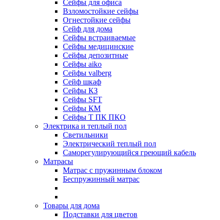
Сейфы для офиса
Взломостойкие сейфы
Огнестойкие сейфы
Cейф для дома
Сейфы встраиваемые
Сейфы медицинские
Сейфы депозитные
Сейфы aiko
Сейфы valberg
Сейф шкаф
Сейфы КЗ
Сейфы SFT
Сейфы КМ
Сейфы Т ПК ПКО
Электрика и теплый пол
Светильники
Электрический теплый пол
Саморегулирующийся греющий кабель
Матрасы
Матрас с пружинным блоком
Беспружинный матрас
Товары для дома
Подставки для цветов