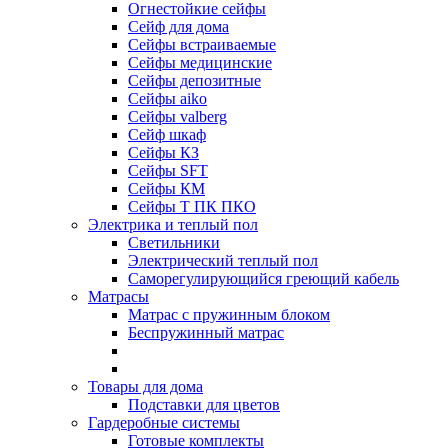
Огнестойкие сейфы
Cейф для дома
Сейфы встраиваемые
Сейфы медицинские
Сейфы депозитные
Сейфы aiko
Сейфы valberg
Сейф шкаф
Сейфы КЗ
Сейфы SFT
Сейфы КМ
Сейфы Т ПК ПКО
Электрика и теплый пол
Светильники
Электрический теплый пол
Саморегулирующийся греющий кабель
Матрасы
Матрас с пружинным блоком
Беспружинный матрас
Товары для дома
Подставки для цветов
Гардеробные системы
Готовые комплекты