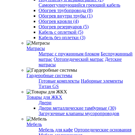
Саморегулирующийся греющий кабель
Обогрев трубопровода (8)
Обогрев внутри трубы (1)
Обогрев кровли (4)
Обогрев резервуаров (5)
Кабель с оплеткой (5)
Кабель без оплетки (3)
Матрасы
Матрас с пружинным блоком
Беспружинный
матрас
Ортопедический матрас
Детские
матрасы
Гардеробные системы
Готовые комплекты
Наборные элементы
Титан GS
Товары для ЖКХ
Двери
Двери металлические тамбурные (30)
Загрузочные клапаны мусоропроводов
Мебель
Мебель для кафе
Ортопедические основания