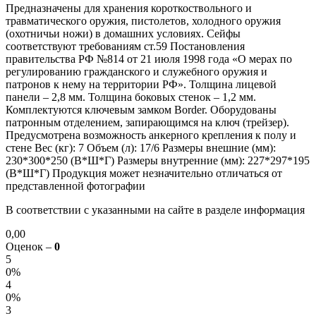
Предназначены для хранения короткоствольного и
травматического оружия, пистолетов, холодного оружия
(охотничьи ножи) в домашних условиях. Сейфы
соответствуют требованиям ст.59 Постановления
правительства РФ №814 от 21 июля 1998 года «О мерах по
регулированию гражданского и служебного оружия и
патронов к нему на территории РФ». Толщина лицевой
панели – 2,8 мм. Толщина боковых стенок – 1,2 мм.
Комплектуются ключевым замком Border. Оборудованы
патронным отделением, запирающимся на ключ (трейзер).
Предусмотрена возможность анкерного крепления к полу и
стене Вес (кг): 7 Объем (л): 17/6 Размеры внешние (мм):
230*300*250 (В*Ш*Г) Размеры внутренние (мм): 227*297*195
(В*Ш*Г) Продукция может незначительно отличаться от
представленной фотографии
В соответствии с указанными на сайте в разделе информация
0,00
Оценок –
0
5
0%
4
0%
3