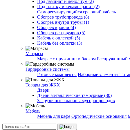
Под ламинат и ленолиум (2)
Под плитку и керамогранит (2)
Саморегулирующийся греющий кабель
Обогрев трубопровода (8)
Обогрев внутри трубы (1)
Обогрев кровли (4)
Обогрев резервуаров (5)
Кабель с оплеткой (5)
Кабель без оплетки (3)
Матрасы
Матрас с пружинным блоком
Беспружинный 
Гардеробные системы
Готовые комплекты
Наборные элементы Тита
Товары для ЖКХ
Двери
Двери металлические тамбурные (30)
Загрузочные клапаны мусоропроводов
Мебель
Мебель для кафе
Ортопедические основания