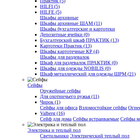
Практик (5)
HILFI (5)
HILFE (5)
Шкафы архивные
Шкафы архивные ШАМ (11)
Шкафы бухгалтерские и картотеки
Депозитные ячейки (0)
Бухгалтерский шкаф ПРАКТИК (13)
Картотеки Практик (13)
Шкафы картотечные КР (4)
Шкафы для раздевалок
Шкаф для раздевалок ПРАКТИК (0)
Шкафы для одежды NOBILIS (0)
Шкаф металлический для одежды ШРМ (21)
Сейфы
Оружейные сейфы
Для охотничьего ружья (11)
Чирок (1)
Сейфы для офиса
Взломостойкие сейфы
Огне
Valberg (16)
Cейф для дома
Сейфы встраиваемые
Сейфы м
Электрика и теплый пол
Светильники
Электрический теплый пол