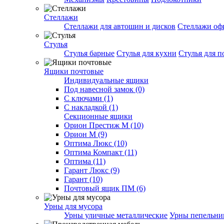
Стеллажи
Стеллажи для автошин и дисков
Стеллажи оф
Стулья
Стулья барные
Стулья для кухни
Стулья для п
Ящики почтовые
Индивидуальные ящики
Под навесной замок (0)
С ключами (1)
С накладкой (1)
Секционные ящики
Орион Престиж М (10)
Орион М (9)
Оптима Люкс (10)
Оптима Компакт (11)
Оптима (11)
Гарант Люкс (9)
Гарант (10)
Почтовый ящик ПМ (6)
Урны для мусора
Урны уличные металлические
Урны пепельн