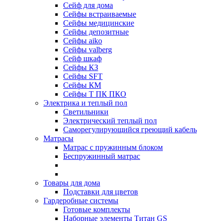
Cейф для дома
Сейфы встраиваемые
Сейфы медицинские
Сейфы депозитные
Сейфы aiko
Сейфы valberg
Сейф шкаф
Сейфы КЗ
Сейфы SFT
Сейфы КМ
Сейфы Т ПК ПКО
Электрика и теплый пол
Светильники
Электрический теплый пол
Саморегулирующийся греющий кабель
Матрасы
Матрас с пружинным блоком
Беспружинный матрас
Товары для дома
Подставки для цветов
Гардеробные системы
Готовые комплекты
Наборные элементы Титан GS