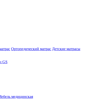
матрас
Ортопедический матрас
Детские матрасы
н GS
Мебель медицинская