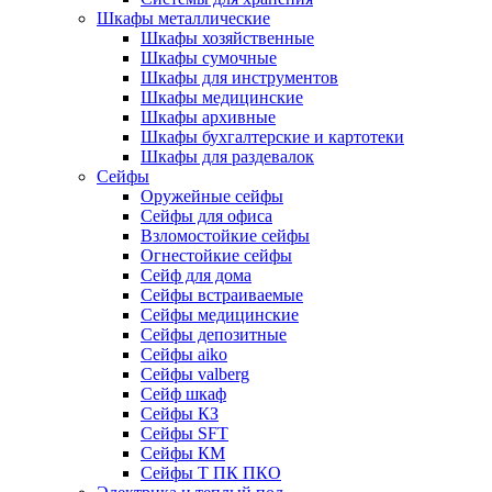
Шкафы металлические
Шкафы хозяйственные
Шкафы сумочные
Шкафы для инструментов
Шкафы медицинские
Шкафы архивные
Шкафы бухгалтерские и картотеки
Шкафы для раздевалок
Сейфы
Оружейные сейфы
Сейфы для офиса
Взломостойкие сейфы
Огнестойкие сейфы
Cейф для дома
Сейфы встраиваемые
Сейфы медицинские
Сейфы депозитные
Сейфы aiko
Сейфы valberg
Сейф шкаф
Сейфы КЗ
Сейфы SFT
Сейфы КМ
Сейфы Т ПК ПКО