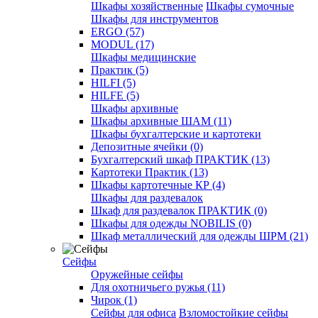
Шкафы хозяйственные
Шкафы сумочные
Шкафы для инструментов
ERGO (57)
MODUL (17)
Шкафы медицинские
Практик (5)
HILFI (5)
HILFE (5)
Шкафы архивные
Шкафы архивные ШАМ (11)
Шкафы бухгалтерские и картотеки
Депозитные ячейки (0)
Бухгалтерский шкаф ПРАКТИК (13)
Картотеки Практик (13)
Шкафы картотечные КР (4)
Шкафы для раздевалок
Шкаф для раздевалок ПРАКТИК (0)
Шкафы для одежды NOBILIS (0)
Шкаф металлический для одежды ШРМ (21)
Сейфы
Оружейные сейфы
Для охотничьего ружья (11)
Чирок (1)
Сейфы для офиса
Взломостойкие сейфы