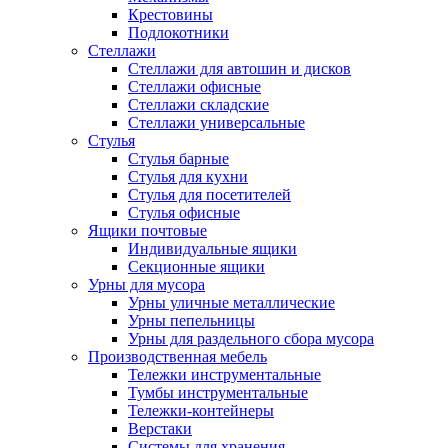
Крестовины
Подлокотники
Стеллажи
Стеллажи для автошин и дисков
Стеллажи офисные
Стеллажи складские
Стеллажи универсальные
Стулья
Стулья барные
Стулья для кухни
Стулья для посетителей
Стулья офисные
Ящики почтовые
Индивидуальные ящики
Секционные ящики
Урны для мусора
Урны уличные металлические
Урны пепельницы
Урны для раздельного сбора мусора
Производственная мебель
Тележки инструментальные
Тумбы инструментальные
Тележки-контейнеры
Верстаки
Системы для хранения