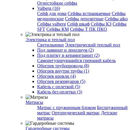
Огнестойкие сейфы
Valberg (16)
Cейф для дома
Сейфы встраиваемые
Сейфы
медицинские
Сейфы депозитные
Сейфы aiko
Сейфы valberg
Сейф шкаф
Сейфы КЗ
Сейфы
SFT
Сейфы КМ
Сейфы Т ПК ПКО
Электрика и теплый пол
Светильники
Электрический теплый пол
Под ламинат и ленолиум (2)
Под плитку и керамогранит (2)
Саморегулирующийся греющий кабель
Обогрев трубопровода (8)
Обогрев внутри трубы (1)
Обогрев кровли (4)
Обогрев резервуаров (5)
Кабель с оплеткой (5)
Кабель без оплетки (3)
Матрасы
Матрас с пружинным блоком
Беспружинный
матрас
Ортопедический матрас
Детские
матрасы
Гардеробные системы