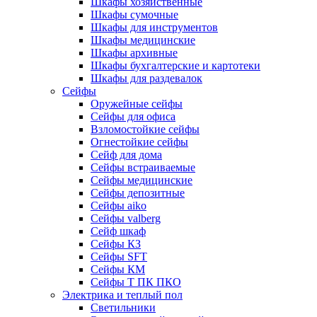
Шкафы хозяйственные
Шкафы сумочные
Шкафы для инструментов
Шкафы медицинские
Шкафы архивные
Шкафы бухгалтерские и картотеки
Шкафы для раздевалок
Сейфы
Оружейные сейфы
Сейфы для офиса
Взломостойкие сейфы
Огнестойкие сейфы
Cейф для дома
Сейфы встраиваемые
Сейфы медицинские
Сейфы депозитные
Сейфы aiko
Сейфы valberg
Сейф шкаф
Сейфы КЗ
Сейфы SFT
Сейфы КМ
Сейфы Т ПК ПКО
Электрика и теплый пол
Светильники