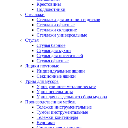
Крестовины
Подлокотники
Стеллажи
Стеллажи для автошин и дисков
Стеллажи офисные
Стеллажи складские
Стеллажи универсальные
Стулья
Стулья барные
Стулья для кухни
Стулья для посетителей
Стулья офисные
Ящики почтовые
Индивидуальные ящики
Секционные ящики
Урны для мусора
Урны уличные металлические
Урны пепельницы
Урны для раздельного сбора мусора
Производственная мебель
Тележки инструментальные
Тумбы инструментальные
Тележки-контейнеры
Верстаки
Системы для хранения