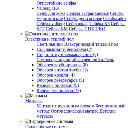
Огнестойкие сейфы
Valberg (16)
Cейф для дома
Сейфы встраиваемые
Сейфы
медицинские
Сейфы депозитные
Сейфы aiko
Сейфы valberg
Сейф шкаф
Сейфы КЗ
Сейфы
SFT
Сейфы КМ
Сейфы Т ПК ПКО
Электрика и теплый пол
Светильники
Электрический теплый пол
Под ламинат и ленолиум (2)
Под плитку и керамогранит (2)
Саморегулирующийся греющий кабель
Обогрев трубопровода (8)
Обогрев внутри трубы (1)
Обогрев кровли (4)
Обогрев резервуаров (5)
Кабель с оплеткой (5)
Кабель без оплетки (3)
Матрасы
Матрас с пружинным блоком
Беспружинный
матрас
Ортопедический матрас
Детские
матрасы
Гардеробные системы