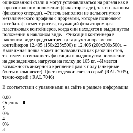
оцинкованной стали и могут устанавливаться на ригеля как в
горизонтальном положении (фиксатор сзади), так и наклоном
(фиксатор спереди). --Ригель выполнен из цельногнутого
металлического профиля с прорезями, которые позволяют
отгибать фрагмент ригеля, служащий фиксатором для
пластиковых контейнеров, когда они находятся в выдвинутом
положении в наклоном виде. --Фиксация контейнера в
наклоном виде предусмотрена для двух типоразмеров
контейнеров 12.405 (150х225х500) и 12.406 (200х300х500). --
Выдвижная полка может использоваться как рабочий стол,
т.к. имеет возможность фиксации в выдвинутом положении
на две задвижки, нагрузка на полку до 105 кг. --Имеется
возможность анкерного крепления рам к полу (анкерные
болты в комплекте). Цвета отделки: светло серый (RAL 7035),
темно-серый ( RAL 7046)
В соответствии с указанными на сайте в разделе информация
0,00
Оценок –
0
5
0%
4
0%
3