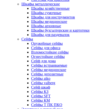
Шкафы металлические
Шкафы хозяйственные
Шкафы сумочные
Шкафы для инструментов
Шкафы медицинские
Шкафы архивные
Шкафы бухгалтерские и картотеки
Шкафы для раздевалок
Сейфы
Оружейные сейфы
Сейфы для офиса
Взломостойкие сейфы
Огнестойкие сейфы
Cейф для дома
Сейфы встраиваемые
Сейфы медицинские
Сейфы депозитные
Сейфы aiko
Сейфы valberg
Сейф шкаф
Сейфы КЗ
Сейфы SFT
Сейфы КМ
Сейфы Т ПК ПКО