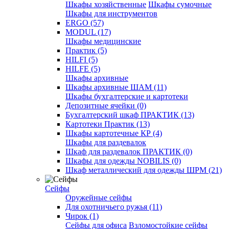
Шкафы хозяйственные
Шкафы сумочные
Шкафы для инструментов
ERGO (57)
MODUL (17)
Шкафы медицинские
Практик (5)
HILFI (5)
HILFE (5)
Шкафы архивные
Шкафы архивные ШАМ (11)
Шкафы бухгалтерские и картотеки
Депозитные ячейки (0)
Бухгалтерский шкаф ПРАКТИК (13)
Картотеки Практик (13)
Шкафы картотечные КР (4)
Шкафы для раздевалок
Шкаф для раздевалок ПРАКТИК (0)
Шкафы для одежды NOBILIS (0)
Шкаф металлический для одежды ШРМ (21)
Сейфы
Оружейные сейфы
Для охотничьего ружья (11)
Чирок (1)
Сейфы для офиса
Взломостойкие сейфы