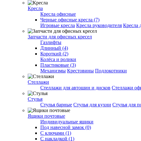
Кресла
Кресла офисные
Черные офисные кресла (7)
Игровые кресла
Кресла руководителя
Кресла 
Запчасти для офисных кресел
Газлифты
Длинный (4)
Короткий (2)
Колёса и ролики
Пластиковые (3)
Механизмы
Крестовины
Подлокотники
Стеллажи
Стеллажи для автошин и дисков
Стеллажи оф
Стулья
Стулья барные
Стулья для кухни
Стулья для п
Ящики почтовые
Индивидуальные ящики
Под навесной замок (0)
С ключами (1)
С накладкой (1)