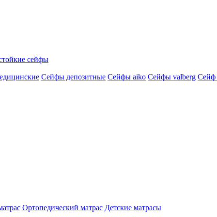
стойкие сейфы
едицинские
Сейфы депозитные
Сейфы aiko
Сейфы valberg
Сейф
матрас
Ортопедический матрас
Детские матрасы