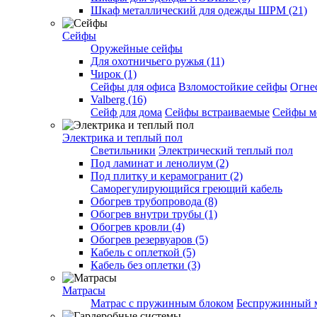
Шкаф металлический для одежды ШРМ (21)
Сейфы
Оружейные сейфы
Для охотничьего ружья (11)
Чирок (1)
Сейфы для офиса
Взломостойкие сейфы
Огне
Valberg (16)
Cейф для дома
Сейфы встраиваемые
Сейфы м
Электрика и теплый пол
Светильники
Электрический теплый пол
Под ламинат и ленолиум (2)
Под плитку и керамогранит (2)
Саморегулирующийся греющий кабель
Обогрев трубопровода (8)
Обогрев внутри трубы (1)
Обогрев кровли (4)
Обогрев резервуаров (5)
Кабель с оплеткой (5)
Кабель без оплетки (3)
Матрасы
Матрас с пружинным блоком
Беспружинный 