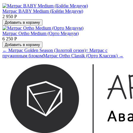
Матрас BABY Medium (Бэйби Медиум)
2 950 Р
Добавить в корзину
Матрас Ortho Medium (Орто Медиум)
6 250 Р
Добавить в корзину
← Матрас Golden Season (Золотой сезон)
↑ Матрас с
пружинным блоком
Матрас Ortho Classik (Орто Классик) →