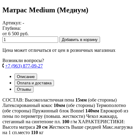
Матрас Medium (Медиум)
Артикул: -
Глубина:
от 6 500 руб.
Добавить в корзину
Цена может отличаться от цен в розничных магазинах
Возникли вопросы?
+7 (963) 877-09-27
Описание
Оплата и доставка
Отзывы
СОСТАВ: Высокоэластичная пена
15мм
(обе стороны)
Латексированный кокос
10мм
(обе стороны) Термополотно
(обе стороны) Пружинный блок Bonnel
140мм
Еврокороб из
пены по периметру (повыш. жесткости) Чехол жаккард,
стеганный на синтепоне пл.
100
г/м ХАРАКТЕРИСТИКИ:
Высота матраса
20 см
Жесткость Выше средней Макс.нагрузка
на 1 сп.место
110
кг