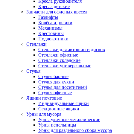
Кресла руководителя
Кресла детские
Запчасти для офисных кресел
Газлифты
Колёса и ролики
Механизмы
Крестовины
Подлокотники
Стеллажи
Стеллажи для автошин и дисков
Стеллажи офисные
Стеллажи складские
Стеллажи универсальные
Стулья
Стулья барные
Стулья для кухни
Стулья для посетителей
Стулья офисные
Ящики почтовые
Индивидуальные ящики
Секционные ящики
Урны для мусора
Урны уличные металлические
Урны пепельницы
Урны для раздельного сбора мусора