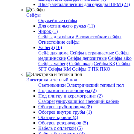
Шкаф металлический для одежды ШРМ (21)
Сейфы
Оружейные сейфы
Для охотничьего ружья (11)
Чирок (1)
Сейфы для офиса
Взломостойкие сейфы
Огнестойкие сейфы
Valberg (16)
Cейф для дома
Сейфы встраиваемые
Сейфы
медицинские
Сейфы депозитные
Сейфы aiko
Сейфы valberg
Сейф шкаф
Сейфы КЗ
Сейфы
SFT
Сейфы КМ
Сейфы Т ПК ПКО
Электрика и теплый пол
Светильники
Электрический теплый пол
Под ламинат и ленолиум (2)
Под плитку и керамогранит (2)
Саморегулирующийся греющий кабель
Обогрев трубопровода (8)
Обогрев внутри трубы (1)
Обогрев кровли (4)
Обогрев резервуаров (5)
Кабель с оплеткой (5)
Кабель без оплетки (3)