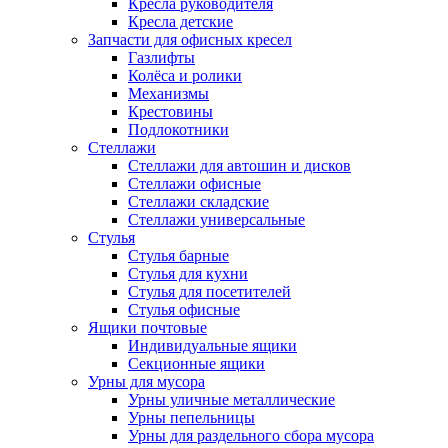
Кресла руководителя
Кресла детские
Запчасти для офисных кресел
Газлифты
Колёса и ролики
Механизмы
Крестовины
Подлокотники
Стеллажи
Стеллажи для автошин и дисков
Стеллажи офисные
Стеллажи складские
Стеллажи универсальные
Стулья
Стулья барные
Стулья для кухни
Стулья для посетителей
Стулья офисные
Ящики почтовые
Индивидуальные ящики
Секционные ящики
Урны для мусора
Урны уличные металлические
Урны пепельницы
Урны для раздельного сбора мусора