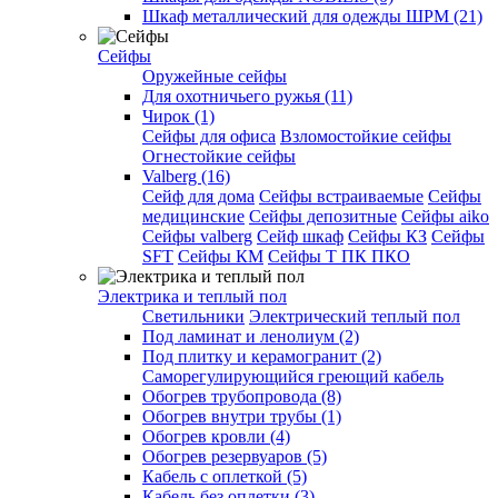
Шкаф металлический для одежды ШРМ (21)
Сейфы
Оружейные сейфы
Для охотничьего ружья (11)
Чирок (1)
Сейфы для офиса
Взломостойкие сейфы
Огнестойкие сейфы
Valberg (16)
Cейф для дома
Сейфы встраиваемые
Сейфы
медицинские
Сейфы депозитные
Сейфы aiko
Сейфы valberg
Сейф шкаф
Сейфы КЗ
Сейфы
SFT
Сейфы КМ
Сейфы Т ПК ПКО
Электрика и теплый пол
Светильники
Электрический теплый пол
Под ламинат и ленолиум (2)
Под плитку и керамогранит (2)
Саморегулирующийся греющий кабель
Обогрев трубопровода (8)
Обогрев внутри трубы (1)
Обогрев кровли (4)
Обогрев резервуаров (5)
Кабель с оплеткой (5)
Кабель без оплетки (3)