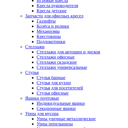
Игровые кресла
Кресла руководителя
Кресла детские
Запчасти для офисных кресел
Газлифты
Колёса и ролики
Механизмы
Крестовины
Подлокотники
Стеллажи
Стеллажи для автошин и дисков
Стеллажи офисные
Стеллажи складские
Стеллажи универсальные
Стулья
Стулья барные
Стулья для кухни
Стулья для посетителей
Стулья офисные
Ящики почтовые
Индивидуальные ящики
Секционные ящики
Урны для мусора
Урны уличные металлические
Урны пепельницы