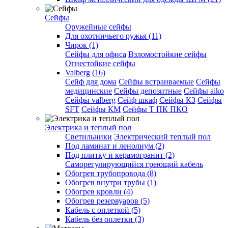
Сейфы
Оружейные сейфы
Для охотничьего ружья (11)
Чирок (1)
Сейфы для офиса
Взломостойкие сейфы
Огнестойкие сейфы
Valberg (16)
Cейф для дома
Сейфы встраиваемые
Сейфы
медицинские
Сейфы депозитные
Сейфы aiko
Сейфы valberg
Сейф шкаф
Сейфы КЗ
Сейфы
SFT
Сейфы КМ
Сейфы Т ПК ПКО
Электрика и теплый пол
Светильники
Электрический теплый пол
Под ламинат и ленолиум (2)
Под плитку и керамогранит (2)
Саморегулирующийся греющий кабель
Обогрев трубопровода (8)
Обогрев внутри трубы (1)
Обогрев кровли (4)
Обогрев резервуаров (5)
Кабель с оплеткой (5)
Кабель без оплетки (3)