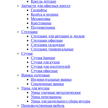
Кресла детские
Запчасти для офисных кресел
Газлифты
Колёса и ролики
Механизмы
Крестовины
Подлокотники
Стеллажи
Стеллажи для автошин и дисков
Стеллажи офисные
Стеллажи складские
Стеллажи универсальные
Стулья
Стулья барные
Стулья для кухни
Стулья для посетителей
Стулья офисные
Ящики почтовые
Индивидуальные ящики
Секционные ящики
Урны для мусора
Урны уличные металлические
Урны пепельницы
Урны для раздельного сбора мусора
Производственная мебель