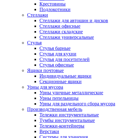
Крестовины
Подлокотники
Стеллажи
Стеллажи для автошин и дисков
Стеллажи офисные
Стеллажи складские
Стеллажи универсальные
Стулья
Стулья барные
Стулья для кухни
Стулья для посетителей
Стулья офисные
Ящики почтовые
Индивидуальные ящики
Секционные ящики
Урны для мусора
Урны уличные металлические
Урны пепельницы
Урны для раздельного сбора мусора
Производственная мебель
Тележки инструментальные
Тумбы инструментальные
Тележки-контейнеры
Верстаки
Системы для хранения