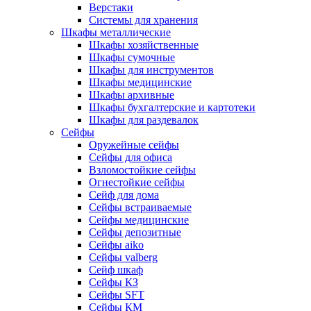
Верстаки
Системы для хранения
Шкафы металлические
Шкафы хозяйственные
Шкафы сумочные
Шкафы для инструментов
Шкафы медицинские
Шкафы архивные
Шкафы бухгалтерские и картотеки
Шкафы для раздевалок
Сейфы
Оружейные сейфы
Сейфы для офиса
Взломостойкие сейфы
Огнестойкие сейфы
Cейф для дома
Сейфы встраиваемые
Сейфы медицинские
Сейфы депозитные
Сейфы aiko
Сейфы valberg
Сейф шкаф
Сейфы КЗ
Сейфы SFT
Сейфы КМ