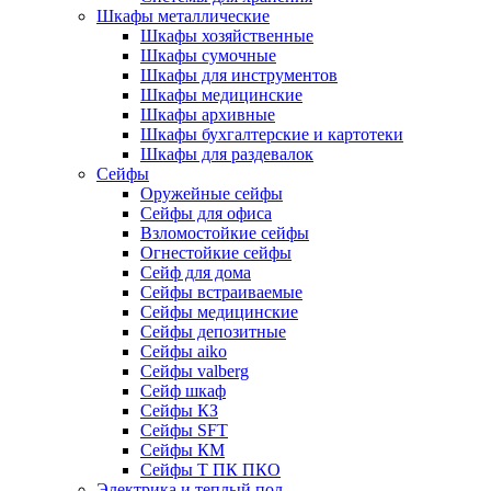
Шкафы металлические
Шкафы хозяйственные
Шкафы сумочные
Шкафы для инструментов
Шкафы медицинские
Шкафы архивные
Шкафы бухгалтерские и картотеки
Шкафы для раздевалок
Сейфы
Оружейные сейфы
Сейфы для офиса
Взломостойкие сейфы
Огнестойкие сейфы
Cейф для дома
Сейфы встраиваемые
Сейфы медицинские
Сейфы депозитные
Сейфы aiko
Сейфы valberg
Сейф шкаф
Сейфы КЗ
Сейфы SFT
Сейфы КМ
Сейфы Т ПК ПКО
Электрика и теплый пол