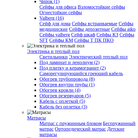
Чирок (1)
Сейфы для офиса
Взломостойкие сейфы
Огнестойкие сейфы
Valberg (16)
Cейф для дома
Сейфы встраиваемые
Сейфы
медицинские
Сейфы депозитные
Сейфы aiko
Сейфы valberg
Сейф шкаф
Сейфы КЗ
Сейфы
SFT
Сейфы КМ
Сейфы Т ПК ПКО
Электрика и теплый пол
Светильники
Электрический теплый пол
Под ламинат и ленолиум (2)
Под плитку и керамогранит (2)
Саморегулирующийся греющий кабель
Обогрев трубопровода (8)
Обогрев внутри трубы (1)
Обогрев кровли (4)
Обогрев резервуаров (5)
Кабель с оплеткой (5)
Кабель без оплетки (3)
Матрасы
Матрас с пружинным блоком
Беспружинный
матрас
Ортопедический матрас
Детские
матрасы