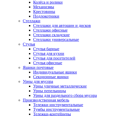
Колёса и ролики
Механизмы
Крестовины
Подлокотники
Стеллажи
Стеллажи для автошин и дисков
Стеллажи офисные
Стеллажи складские
Стеллажи универсальные
Стулья
Стулья барные
Стулья для кухни
Стулья для посетителей
Стулья офисные
Ящики почтовые
Индивидуальные ящики
Секционные ящики
Урны для мусора
Урны уличные металлические
Урны пепельницы
Урны для раздельного сбора мусора
Производственная мебель
Тележки инструментальные
Тумбы инструментальные
Тележки-контейнеры