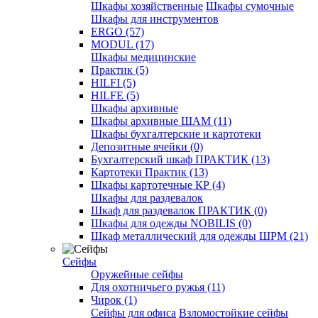
Шкафы хозяйственные
Шкафы сумочные
Шкафы для инструментов
ERGO (57)
MODUL (17)
Шкафы медицинские
Практик (5)
HILFI (5)
HILFE (5)
Шкафы архивные
Шкафы архивные ШАМ (11)
Шкафы бухгалтерские и картотеки
Депозитные ячейки (0)
Бухгалтерский шкаф ПРАКТИК (13)
Картотеки Практик (13)
Шкафы картотечные КР (4)
Шкафы для раздевалок
Шкаф для раздевалок ПРАКТИК (0)
Шкафы для одежды NOBILIS (0)
Шкаф металлический для одежды ШРМ (21)
Сейфы
Оружейные сейфы
Для охотничьего ружья (11)
Чирок (1)
Сейфы для офиса
Взломостойкие сейфы