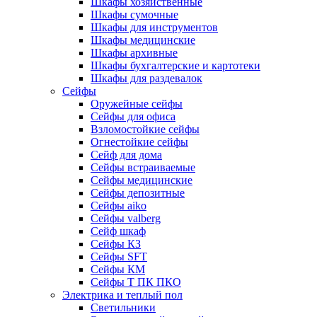
Шкафы хозяйственные
Шкафы сумочные
Шкафы для инструментов
Шкафы медицинские
Шкафы архивные
Шкафы бухгалтерские и картотеки
Шкафы для раздевалок
Сейфы
Оружейные сейфы
Сейфы для офиса
Взломостойкие сейфы
Огнестойкие сейфы
Cейф для дома
Сейфы встраиваемые
Сейфы медицинские
Сейфы депозитные
Сейфы aiko
Сейфы valberg
Сейф шкаф
Сейфы КЗ
Сейфы SFT
Сейфы КМ
Сейфы Т ПК ПКО
Электрика и теплый пол
Светильники