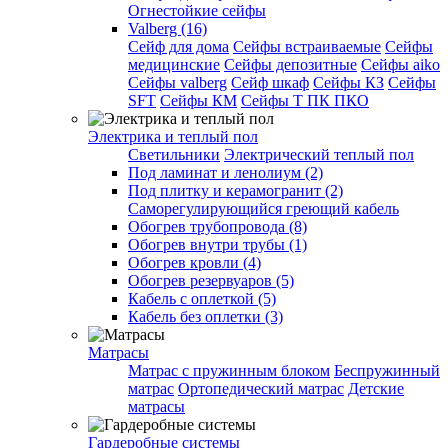
Огнестойкие сейфы
Valberg (16)
Cейф для дома
Сейфы встраиваемые
Сейфы
медицинские
Сейфы депозитные
Сейфы aiko
Сейфы valberg
Сейф шкаф
Сейфы КЗ
Сейфы
SFT
Сейфы КМ
Сейфы Т ПК ПКО
Электрика и теплый пол
Светильники
Электрический теплый пол
Под ламинат и ленолиум (2)
Под плитку и керамогранит (2)
Саморегулирующийся греющий кабель
Обогрев трубопровода (8)
Обогрев внутри трубы (1)
Обогрев кровли (4)
Обогрев резервуаров (5)
Кабель с оплеткой (5)
Кабель без оплетки (3)
Матрасы
Матрас с пружинным блоком
Беспружинный
матрас
Ортопедический матрас
Детские
матрасы
Гардеробные системы