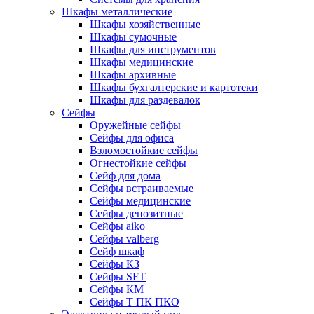
Шкафы металлические
Шкафы хозяйственные
Шкафы сумочные
Шкафы для инструментов
Шкафы медицинские
Шкафы архивные
Шкафы бухгалтерские и картотеки
Шкафы для раздевалок
Сейфы
Оружейные сейфы
Сейфы для офиса
Взломостойкие сейфы
Огнестойкие сейфы
Cейф для дома
Сейфы встраиваемые
Сейфы медицинские
Сейфы депозитные
Сейфы aiko
Сейфы valberg
Сейф шкаф
Сейфы КЗ
Сейфы SFT
Сейфы КМ
Сейфы Т ПК ПКО