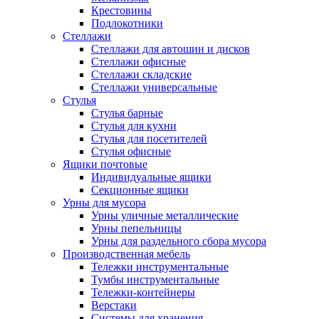
Крестовины
Подлокотники
Стеллажи
Стеллажи для автошин и дисков
Стеллажи офисные
Стеллажи складские
Стеллажи универсальные
Стулья
Стулья барные
Стулья для кухни
Стулья для посетителей
Стулья офисные
Ящики почтовые
Индивидуальные ящики
Секционные ящики
Урны для мусора
Урны уличные металлические
Урны пепельницы
Урны для раздельного сбора мусора
Производственная мебель
Тележки инструментальные
Тумбы инструментальные
Тележки-контейнеры
Верстаки
Системы для хранения