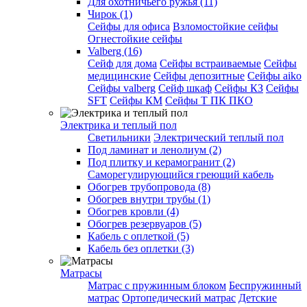
Для охотничьего ружья (11)
Чирок (1)
Сейфы для офиса
Взломостойкие сейфы
Огнестойкие сейфы
Valberg (16)
Cейф для дома
Сейфы встраиваемые
Сейфы
медицинские
Сейфы депозитные
Сейфы aiko
Сейфы valberg
Сейф шкаф
Сейфы КЗ
Сейфы
SFT
Сейфы КМ
Сейфы Т ПК ПКО
Электрика и теплый пол
Светильники
Электрический теплый пол
Под ламинат и ленолиум (2)
Под плитку и керамогранит (2)
Саморегулирующийся греющий кабель
Обогрев трубопровода (8)
Обогрев внутри трубы (1)
Обогрев кровли (4)
Обогрев резервуаров (5)
Кабель с оплеткой (5)
Кабель без оплетки (3)
Матрасы
Матрас с пружинным блоком
Беспружинный
матрас
Ортопедический матрас
Детские