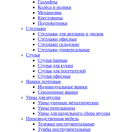
Газлифты
Колёса и ролики
Механизмы
Крестовины
Подлокотники
Стеллажи
Стеллажи для автошин и дисков
Стеллажи офисные
Стеллажи складские
Стеллажи универсальные
Стулья
Стулья барные
Стулья для кухни
Стулья для посетителей
Стулья офисные
Ящики почтовые
Индивидуальные ящики
Секционные ящики
Урны для мусора
Урны уличные металлические
Урны пепельницы
Урны для раздельного сбора мусора
Производственная мебель
Тележки инструментальные
Тумбы инструментальные