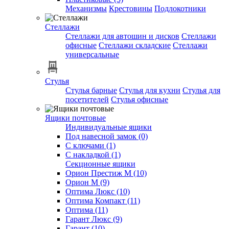
Механизмы
Крестовины
Подлокотники
Стеллажи
Стеллажи для автошин и дисков
Стеллажи
офисные
Стеллажи складские
Стеллажи
универсальные
Стулья
Стулья барные
Стулья для кухни
Стулья для
посетителей
Стулья офисные
Ящики почтовые
Индивидуальные ящики
Под навесной замок (0)
С ключами (1)
С накладкой (1)
Секционные ящики
Орион Престиж М (10)
Орион М (9)
Оптима Люкс (10)
Оптима Компакт (11)
Оптима (11)
Гарант Люкс (9)
Гарант (10)