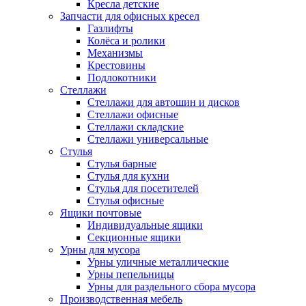
Кресла детские
Запчасти для офисных кресел
Газлифты
Колёса и ролики
Механизмы
Крестовины
Подлокотники
Стеллажи
Стеллажи для автошин и дисков
Стеллажи офисные
Стеллажи складские
Стеллажи универсальные
Стулья
Стулья барные
Стулья для кухни
Стулья для посетителей
Стулья офисные
Ящики почтовые
Индивидуальные ящики
Секционные ящики
Урны для мусора
Урны уличные металлические
Урны пепельницы
Урны для раздельного сбора мусора
Производственная мебель