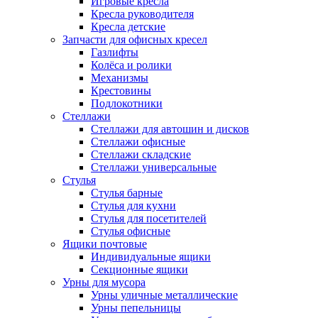
Игровые кресла
Кресла руководителя
Кресла детские
Запчасти для офисных кресел
Газлифты
Колёса и ролики
Механизмы
Крестовины
Подлокотники
Стеллажи
Стеллажи для автошин и дисков
Стеллажи офисные
Стеллажи складские
Стеллажи универсальные
Стулья
Стулья барные
Стулья для кухни
Стулья для посетителей
Стулья офисные
Ящики почтовые
Индивидуальные ящики
Секционные ящики
Урны для мусора
Урны уличные металлические
Урны пепельницы