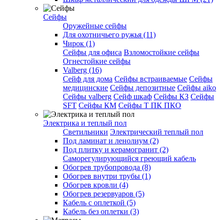
Сейфы
Оружейные сейфы
Для охотничьего ружья (11)
Чирок (1)
Сейфы для офиса
Взломостойкие сейфы
Огнестойкие сейфы
Valberg (16)
Cейф для дома
Сейфы встраиваемые
Сейфы
медицинские
Сейфы депозитные
Сейфы aiko
Сейфы valberg
Сейф шкаф
Сейфы КЗ
Сейфы
SFT
Сейфы КМ
Сейфы Т ПК ПКО
Электрика и теплый пол
Светильники
Электрический теплый пол
Под ламинат и ленолиум (2)
Под плитку и керамогранит (2)
Саморегулирующийся греющий кабель
Обогрев трубопровода (8)
Обогрев внутри трубы (1)
Обогрев кровли (4)
Обогрев резервуаров (5)
Кабель с оплеткой (5)
Кабель без оплетки (3)