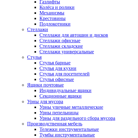
Газлифты
Колёса и ролики
Механизмы
Крестовины
Подлокотники
Стеллажи
Стеллажи для автошин и дисков
Стеллажи офисные
Стеллажи складские
Стеллажи универсальные
Стулья
Стулья барные
Стулья для кухни
Стулья для посетителей
Стулья офисные
Ящики почтовые
Индивидуальные ящики
Секционные ящики
Урны для мусора
Урны уличные металлические
Урны пепельницы
Урны для раздельного сбора мусора
Производственная мебель
Тележки инструментальные
Тумбы инструментальные