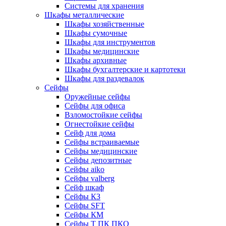
Системы для хранения
Шкафы металлические
Шкафы хозяйственные
Шкафы сумочные
Шкафы для инструментов
Шкафы медицинские
Шкафы архивные
Шкафы бухгалтерские и картотеки
Шкафы для раздевалок
Сейфы
Оружейные сейфы
Сейфы для офиса
Взломостойкие сейфы
Огнестойкие сейфы
Cейф для дома
Сейфы встраиваемые
Сейфы медицинские
Сейфы депозитные
Сейфы aiko
Сейфы valberg
Сейф шкаф
Сейфы КЗ
Сейфы SFT
Сейфы КМ
Сейфы Т ПК ПКО