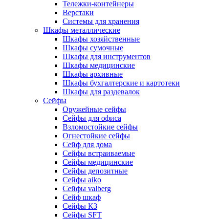
Тележки-контейнеры
Верстаки
Системы для хранения
Шкафы металлические
Шкафы хозяйственные
Шкафы сумочные
Шкафы для инструментов
Шкафы медицинские
Шкафы архивные
Шкафы бухгалтерские и картотеки
Шкафы для раздевалок
Сейфы
Оружейные сейфы
Сейфы для офиса
Взломостойкие сейфы
Огнестойкие сейфы
Cейф для дома
Сейфы встраиваемые
Сейфы медицинские
Сейфы депозитные
Сейфы aiko
Сейфы valberg
Сейф шкаф
Сейфы КЗ
Сейфы SFT