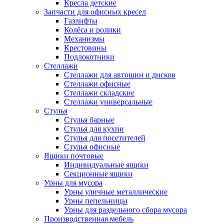
Кресла детские
Запчасти для офисных кресел
Газлифты
Колёса и ролики
Механизмы
Крестовины
Подлокотники
Стеллажи
Стеллажи для автошин и дисков
Стеллажи офисные
Стеллажи складские
Стеллажи универсальные
Стулья
Стулья барные
Стулья для кухни
Стулья для посетителей
Стулья офисные
Ящики почтовые
Индивидуальные ящики
Секционные ящики
Урны для мусора
Урны уличные металлические
Урны пепельницы
Урны для раздельного сбора мусора
Производственная мебель