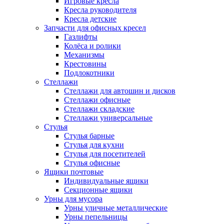
Игровые кресла
Кресла руководителя
Кресла детские
Запчасти для офисных кресел
Газлифты
Колёса и ролики
Механизмы
Крестовины
Подлокотники
Стеллажи
Стеллажи для автошин и дисков
Стеллажи офисные
Стеллажи складские
Стеллажи универсальные
Стулья
Стулья барные
Стулья для кухни
Стулья для посетителей
Стулья офисные
Ящики почтовые
Индивидуальные ящики
Секционные ящики
Урны для мусора
Урны уличные металлические
Урны пепельницы