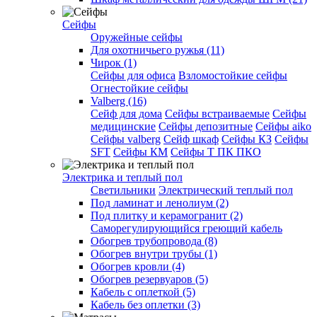
Сейфы
Оружейные сейфы
Для охотничьего ружья (11)
Чирок (1)
Сейфы для офиса
Взломостойкие сейфы
Огнестойкие сейфы
Valberg (16)
Cейф для дома
Сейфы встраиваемые
Сейфы
медицинские
Сейфы депозитные
Сейфы aiko
Сейфы valberg
Сейф шкаф
Сейфы КЗ
Сейфы
SFT
Сейфы КМ
Сейфы Т ПК ПКО
Электрика и теплый пол
Светильники
Электрический теплый пол
Под ламинат и ленолиум (2)
Под плитку и керамогранит (2)
Саморегулирующийся греющий кабель
Обогрев трубопровода (8)
Обогрев внутри трубы (1)
Обогрев кровли (4)
Обогрев резервуаров (5)
Кабель с оплеткой (5)
Кабель без оплетки (3)